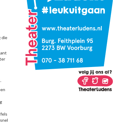
 die
kant
ter
.
 en
ig
fels
 snel