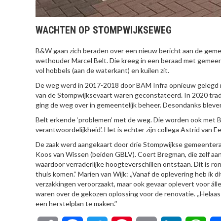
WACHTEN OP STOMPWIJKSEWEG
B&W gaan zich beraden over een nieuw bericht aan de geme
wethouder Marcel Belt. Die kreeg in een beraad met gemee
vol hobbels (aan de waterkant) en kuilen zit.
De weg werd in 2017-2018 door BAM Infra opnieuw gelegd n
van de Stompwijksevaart waren geconstateerd. In 2020 trad
ging de weg over in gemeentelijk beheer. Desondanks bleve
Belt erkende ‘problemen’ met de weg. Die worden ook met BA
verantwoordelijkheid’. Het is echter zijn collega Astrid van 
De zaak werd aangekaart door drie Stompwijkse gemeentera
Koos van Wissen (beiden GBLV). Coert Bregman, die zelf a
waardoor verraderlijke hoogteverschillen ontstaan. Dit is ron
thuis komen.” Marien van Wijk: ,,Vanaf de oplevering heb ik 
verzakkingen veroorzaakt, maar ook gevaar oplevert voor áll
waren over de gekozen oplossing voor de renovatie. ,,Helaas 
een herstelplan te maken.’’