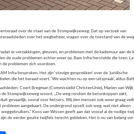
enteraad over de staat van de Stompwijkseweg. Dat op verzoek van
nteraadsleden over het wegbeheer, vragen over de toestand van de weg
adat er verzakkingen, gleuven, en problemen met de kademuur aan de 
en de oude problemen echter weer op. Bam Infra herstelde die toen. La
n de problemen zich voordoen.
M Infra besproken. Het zijn ‘stevige gesprekken’ over de ‘juridische
Eekelen die het beraad voert. ‘We wachten nu op een uitspraak’, aldus Belt
adsleden: Coert Bregman (Commissielid ChristenUnie), Marien van Wijk
an de Stompwijkseweg woont: ,,De weg rondom de betonkoppen zakt,
duit gevaarlijk, vooral voor fietsers. Wij zien mensen ook weer graag veil
dit probleem aangekaart. De ondergrond spoelt ook weg, wat niet alleen
e weggebruikers.” Koos van Wissen geeft aan dat vooraf al de nodige twij
zijn de eerder geuite twijfels terecht gebleken. Het is nu van belang om