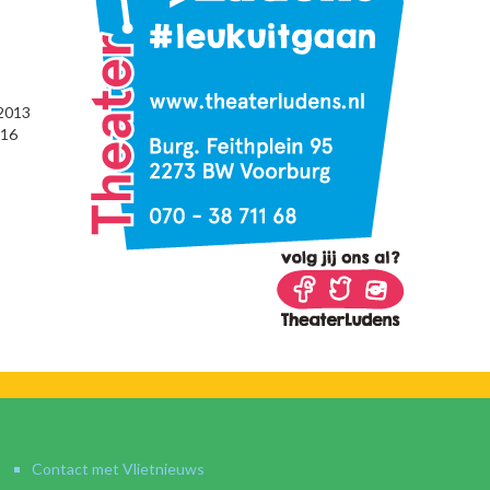
 2013
016
Contact met Vlietnieuws