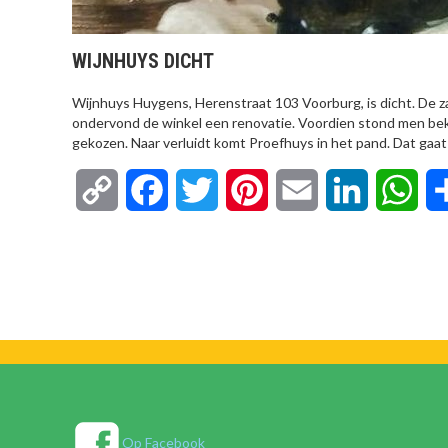
WIJNHUYS DICHT
Wijnhuys Huygens, Herenstraat 103 Voorburg, is dicht. De za
ondervond de winkel een renovatie. Voordien stond men b
gekozen. Naar verluidt komt Proefhuys in het pand. Dat gaat
Copy
Facebook
Twitter
Pinterest
Email
LinkedIn
Wha
Link
Op Facebook