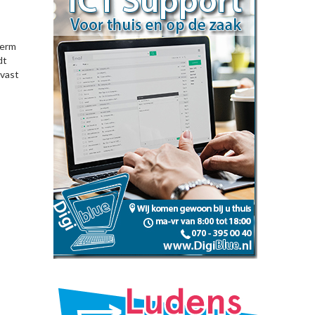
berm
dt
 vast