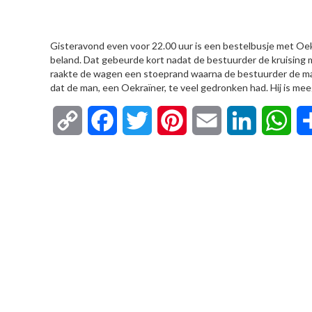
HIER
Gisteravond even voor 22.00 uur is een bestelbusje met Oekr
beland. Dat gebeurde kort nadat de bestuurder de kruising 
raakte de wagen een stoeprand waarna de bestuurder de mach
dat de man, een Oekraïner, te veel gedronken had. Hij is m
Copy
Facebook
Twitter
Pinterest
Email
LinkedIn
Wha
Link