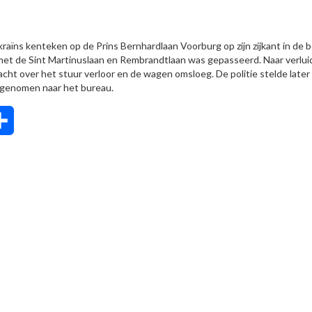
aïns kenteken op de Prins Bernhardlaan Voorburg op zijn zijkant in de 
met de Sint Martinuslaan en Rembrandtlaan was gepasseerd. Naar verlui
t over het stuur verloor en de wagen omsloeg. De politie stelde later
eegenomen naar het bureau.
tsApp
Delen