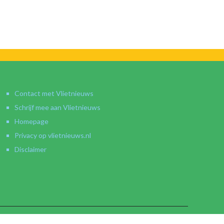
Contact met Vlietnieuws
Schrijf mee aan Vlietnieuws
Homepage
Privacy op vlietnieuws.nl
Disclaimer