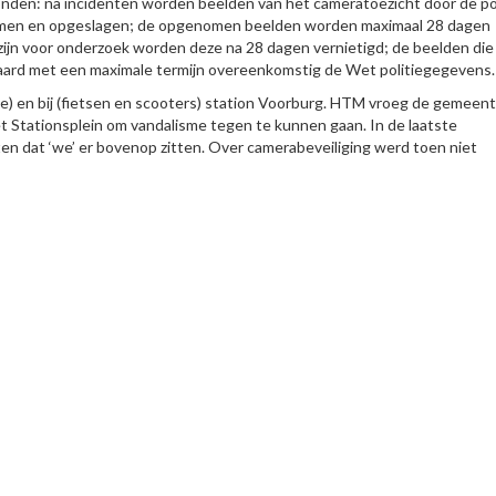
nden: na incidenten worden beelden van het cameratoezicht door de pol
men en opgeslagen; de opgenomen beelden worden maximaal 28 dagen
ijn voor onderzoek worden deze na 28 dagen vernietigd; de beelden die
aard met een maximale termijn overeenkomstig de Wet politiegegevens.
imte) en bij (fietsen en scooters) station Voorburg. HTM vroeg de gemeen
t Stationsplein om vandalisme tegen te kunnen gaan. In de laatste
n dat ‘we’ er bovenop zitten. Over camerabeveiliging werd toen niet