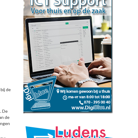
bij de
k. De
an de
ringen