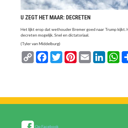
U ZEGT HET MAAR: DECRETEN
Het lijkt erop dat wethouder Bremer goed naar Trump kijkt.
decreten mogelijk. Snel en dictatoriaal.
(Tyler van Middelburg)
Copy
Facebook
Twitter
Pinterest
Email
LinkedIn
Wha
Link
Op Facebook