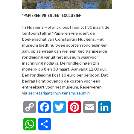
‘PAPIEREN VRIENDEN’ EXCLUSIEF
In Huygens Hofwijck loopt nog tot 30 maart de
tentoonstelling ‘Papieren vrienden’; de
boekenschat van Constantijn Huygens. Het
museum biedt nu twee soorten rondleidingen
aan: op aanvraag dan wel een georganiseerde
rondleiding vanuit het museum waarvoor
inschrijving nodig is. De rondleidingen zijn
mogelijk op 8 en 30 maart. Aanvang 12.00 uur.
Een rondleiding kost 10 euro per persoon. Dat
bedrag komt bovenop de kosten voor een
entreekaart voor het museum. Reserveren
via
secretariaat@huygensmuseum.nl
Copy
Facebook
Twitter
Pinterest
Email
LinkedIn
Link
WhatsApp
Delen