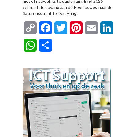
niet of nauwelijks te duiden zijn. Eind 2025
verhuist de opvang aan de Regulusweg naar de
Saturnusstraat te Den Haag’.
Copy
Facebook
Twitter
Pinterest
Email
LinkedIn
Link
WhatsApp
Delen