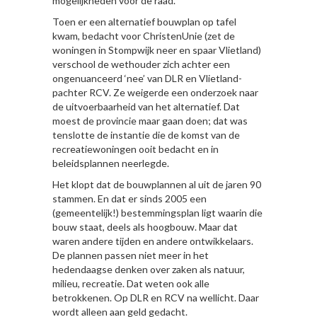
mogelijkheden voor de raad.
Toen er een alternatief bouwplan op tafel
kwam, bedacht voor ChristenUnie (zet de
woningen in Stompwijk neer en spaar Vlietland)
verschool de wethouder zich achter een
ongenuanceerd ‘nee’ van DLR en Vlietland-
pachter RCV. Ze weigerde een onderzoek naar
de uitvoerbaarheid van het alternatief. Dat
moest de provincie maar gaan doen; dat was
tenslotte de instantie die de komst van de
recreatiewoningen ooit bedacht en in
beleidsplannen neerlegde.
Het klopt dat de bouwplannen al uit de jaren 90
stammen. En dat er sinds 2005 een
(gemeentelijk!) bestemmingsplan ligt waarin die
bouw staat, deels als hoogbouw. Maar dat
waren andere tijden en andere ontwikkelaars.
De plannen passen niet meer in het
hedendaagse denken over zaken als natuur,
milieu, recreatie. Dat weten ook alle
betrokkenen. Op DLR en RCV na wellicht. Daar
wordt alleen aan geld gedacht.