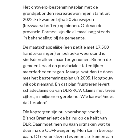
Het ontwerp-bestemmingsplan met de
grondgebonden recreatiewoningen stamt uit
2022. Er kwamen bijna 50 zienswijzen
(bezwaarschriften) op binnen. Ook van de
provincie. Formeel zijn die allemaal nog steeds
‘in behandeling’ bij de gemeente.
De maatschappelijke (een petitie met 17.500
handtekeningen) en politieke weerstand is
sindsdien alleen maar toegenomen. Binnen de
gemeenteraad en provinciale staten lijken
meerderheden tegen. Maar ja, wat dan te doen
met het bestemmingsplan uit 2005. Hoogbouw
wil ook niemand. En dat plan frustreren levert
schadeclaims op van DLR/RCV. Claims met twee
cijfers, in miljoenen gerekend. Wie kan/wil/moet
dat betalen?
Die kopzorgen zijn nu, vooralsnog, voorbij.
Bianca Bremer legt de bal nu op de helft van
DLR. Daar moet men nu gaan uitmaken wat te
doen na de ODH-weigering. Men kan in beroep
gaan. Of ervoor kiezen tegemoet te komen aan