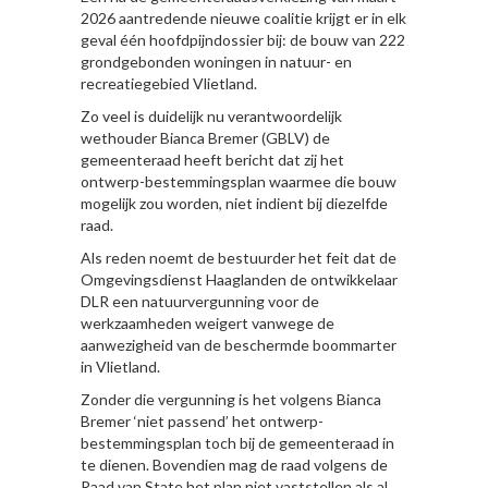
2026 aantredende nieuwe coalitie krijgt er in elk
geval één hoofdpijndossier bij: de bouw van 222
grondgebonden woningen in natuur- en
recreatiegebied Vlietland.
Zo veel is duidelijk nu verantwoordelijk
wethouder Bianca Bremer (GBLV) de
gemeenteraad heeft bericht dat zij het
ontwerp-bestemmingsplan waarmee die bouw
mogelijk zou worden, niet indient bij diezelfde
raad.
Als reden noemt de bestuurder het feit dat de
Omgevingsdienst Haaglanden de ontwikkelaar
DLR een natuurvergunning voor de
werkzaamheden weigert vanwege de
aanwezigheid van de beschermde boommarter
in Vlietland.
Zonder die vergunning is het volgens Bianca
Bremer ‘niet passend’ het ontwerp-
bestemmingsplan toch bij de gemeenteraad in
te dienen. Bovendien mag de raad volgens de
Raad van State het plan niet vaststellen als al