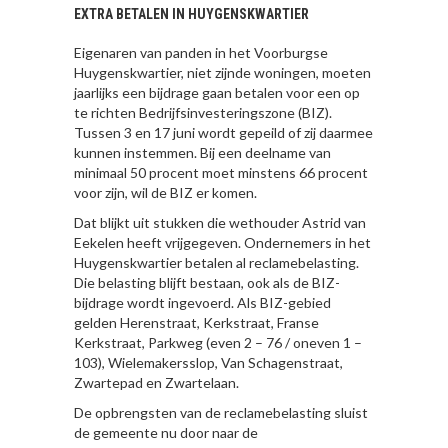
EXTRA BETALEN IN HUYGENSKWARTIER
Eigenaren van panden in het Voorburgse
Huygenskwartier, niet zijnde woningen, moeten
jaarlijks een bijdrage gaan betalen voor een op
te richten Bedrijfsinvesteringszone (BIZ).
Tussen 3 en 17 juni wordt gepeild of zij daarmee
kunnen instemmen. Bij een deelname van
minimaal 50 procent moet minstens 66 procent
voor zijn, wil de BIZ er komen.
Dat blijkt uit stukken die wethouder Astrid van
Eekelen heeft vrijgegeven. Ondernemers in het
Huygenskwartier betalen al reclamebelasting.
Die belasting blijft bestaan, ook als de BIZ-
bijdrage wordt ingevoerd. Als BIZ-gebied
gelden Herenstraat, Kerkstraat, Franse
Kerkstraat, Parkweg (even 2 – 76 / oneven 1 –
103), Wielemakersslop, Van Schagenstraat,
Zwartepad en Zwartelaan.
De opbrengsten van de reclamebelasting sluist
de gemeente nu door naar de