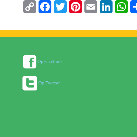
Copy
Facebook
Twitter
Pinterest
Email
LinkedIn
Wha
Link
Op Facebook
Op Twitter