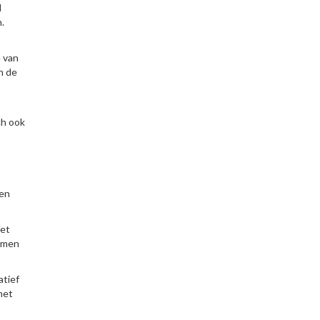
d
.
a van
n de
ch ook
een
het
komen
atief
het