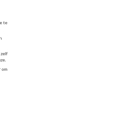
e te
n
zelf
ze.
r om