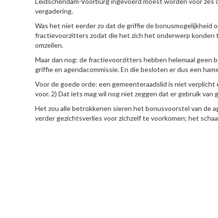
Leidschendam-Voorburg ingevoerd moest worden voor zes col
vergadering.
Was het niet eerder zo dat de griffie de bonusmogelijkheid
fractievoorzitters zodat die het zich het onderwerp konden
omzeilen.
Maar dan nog: de fractievoorzitters hebben helemaal geen be
griffie en agendacommissie. En die besloten er dus een ham
Voor de goede orde: een gemeenteraadslid is niet verplicht ee
voor. 2) Dat iets mag wil nog niet zeggen dat er gebruik v
Het zou alle betrokkenen sieren het bonusvoorstel van de a
verder gezichtsverlies voor zichzelf te voorkomen; het scha