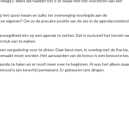
lega’s. Want die hadden het o zo zwaar met het voorzitten van een
 op het spoor kwam en zulks ter overweging voorlegde aan de
 toe eigenen? Om zo de precaire positie van de zes in de agendacommissi
voegdheid iets op een agenda te zetten. Dat is exclusief het terrein va
erstuk van te maken.
n vergadering voor te zitten. Daar kiest men, in overleg met de fractie, 
an gemaakt moet worden. Het aanvaarden van de bonus is een bewuste keu
genda te halen en er nooit meer over te beginnen. Al was het alleen maa
amrood is (en terecht) permanent. Er gebeuren rare dingen.