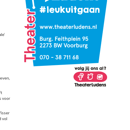
le’
geven,
ft
s voor
Visser
 vol