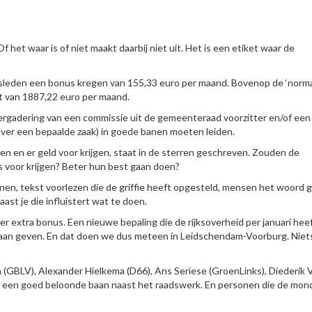
 het waar is of niet maakt daarbij niet uit. Het is een etiket waar de
leden een bonus kregen van 155,33 euro per maand. Bovenop de ‘norma
t van 1887,22 euro per maand.
vergadering van een commissie uit de gemeenteraad voorzitter en/of een
ver een bepaalde zaak) in goede banen moeten leiden.
en en er geld voor krijgen, staat in de sterren geschreven. Zouden de
 voor krijgen? Beter hun best gaan doen?
enen, tekst voorlezen die de griffie heeft opgesteld, mensen het woord 
aast je die influistert wat te doen.
er extra bonus. Een nieuwe bepaling die de rijksoverheid per januari hee
 gaan geven. En dat doen we dus meteen in Leidschendam-Voorburg. Niet
n (GBLV), Alexander Hielkema (D66), Ans Seriese (GroenLinks), Diederik 
 een goed beloonde baan naast het raadswerk. En personen die de mond