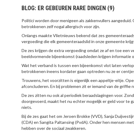
BLOG: ER GEBEUREN RARE DINGEN (9)
Politici worden door menigeen als zakkenvullers aangeduid. Of
betrokkenen zelf nogal allergisch voor zijn.
Onlangs maakte Vlietnieuws bekend dat zes gemeenteraads
vergoeding die elk gemeenteraadslid in onze gemeente krijg
De zes krijgen de extra vergoeding omdat ze af en toe een 
beeldvormende bijeenkomst (raadsleden krijgen informatie o
Wat het verband is tussen een bijeenkomst vlot laten verlop
betrokkenen ineens kordater gaan optreden nu ze er centjes
Trouwens, het voorzitten is eigenlijk een appeltje-eitje. Op
afconcluderen. En bij problemen zit er iemand van de griffie n
De zes zitten nu ook al periodiek beraadslagingen voor. Zond
doorgevoerd, maakt het nu echter mogelijk er geld voor te
niets.
Bij de zes gaat het om Jeroen Brokke (VVD), Sanja Duijvestij
(CDA) en Sangita Paltansing (PvdA). Onder hen mensen met
hebben over de sociaal zwakkeren.