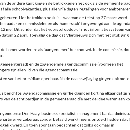
Van de andere kant krijgen de betrokkenen het ook als de gemeenteraa
af alle schoolvakanties, plus alle vrije dagen-regelingen voor ambtenaren
 gebeuren. Het betrokken besluit – waarvan de tekst op 27 maart werd
itie raads- en commissieleden als ‘hamerstuk’ toegevoegd aan de agend
2 mei. Dit zonder dat het voorstel opdook in het informatiesysteem va
datum 22 april. Toevallig de dag dat Vlietnieuws zich met het stuk ging
 de hamer worden ze als ‘aangenomen’ beschouwd. In de commissie, do
en.
 de gemeenteraad) en de zogenoemde agendacommissie (voorheen het
rs zijn allen lid van die agendacommissie.
sten van het presidium openbaar. Na de naamswijziging gingen ook met
 berichtte. Agendacommissie en griffie claimden kort na elkaar dat zij 
ers van de acht partijen in de gemeenteraad die met de idee waren aan 
er gemeente Den Haag, business specialist, management bank, administr
ehartiger verzekeraar, zonder betaald werk) ineens ontdekt hadden dat 
ogelijk werd. En toen spontaan bedachten dat zulks ook maar in