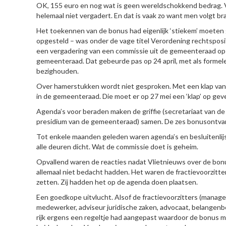
OK, 155 euro en nog wat is geen wereldschokkend bedrag. 
helemaal niet vergadert. En dat is vaak zo want men volgt bra
Het toekennen van de bonus had eigenlijk ‘stiekem’ moeten
opgesteld – was onder de vage titel Verordening rechtspos
een vergadering van een commissie uit de gemeenteraad op 1
gemeenteraad. Dat gebeurde pas op 24 april, met als formele 
bezighouden.
Over hamerstukken wordt niet gesproken. Met een klap van
in de gemeenteraad. Die moet er op 27 mei een ‘klap’ op gev
Agenda’s voor beraden maken de griffie (secretariaat van
presidium van de gemeenteraad) samen. De zes bonusontvange
Tot enkele maanden geleden waren agenda’s en besluitenlij
alle deuren dicht. Wat de commissie doet is geheim.
Opvallend waren de reacties nadat Vlietnieuws over de bonus
allemaal niet bedacht hadden. Het waren de fractievoorzitt
zetten. Zij hadden het op de agenda doen plaatsen.
Een goedkope uitvlucht. Alsof de fractievoorzitters (manag
medewerker, adviseur juridische zaken, advocaat, belangenb
rijk ergens een regeltje had aangepast waardoor de bonus m