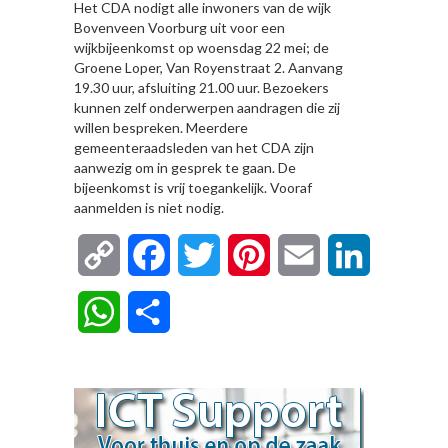
Het CDA nodigt alle inwoners van de wijk
Bovenveen Voorburg uit voor een
wijkbijeenkomst op woensdag 22 mei; de
Groene Loper, Van Royenstraat 2. Aanvang
19.30 uur, afsluiting 21.00 uur. Bezoekers
kunnen zelf onderwerpen aandragen die zij
willen bespreken. Meerdere
gemeenteraadsleden van het CDA zijn
aanwezig om in gesprek te gaan. De
bijeenkomst is vrij toegankelijk. Vooraf
aanmelden is niet nodig.
Copy
Facebook
Twitter
Pinterest
Email
LinkedIn
Link
WhatsApp
Delen