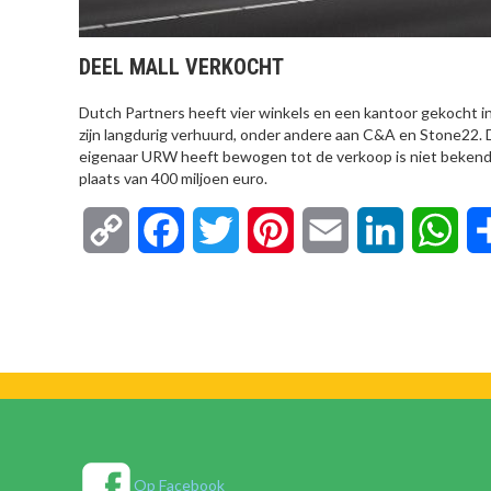
DEEL MALL VERKOCHT
Dutch Partners heeft vier winkels en een kantoor gekocht in 
zijn langdurig verhuurd, onder andere aan C&A en Stone22. 
eigenaar URW heeft bewogen tot de verkoop is niet bekend. F
plaats van 400 miljoen euro.
Copy
Facebook
Twitter
Pinterest
Email
LinkedIn
Wha
Link
Op Facebook