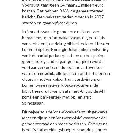
Voorburg gaat geen 14 maar 21 miljoen euro
kosten. Dat hebben B&W de gemeenteraad
bericht. De werkzaamheden moeten in 2027
starten en gaan vijf jaar duren.
In januari kwam de gemeente na jaren van
beraad met een ‘ontwikkelvariant’: geen Huis
van verhalen (bundeling bibliotheek en Theater
Ludens) op het Koningin Julianaplein; halvering
van het aantal parkeerplaatsen op het plein;
geen ondergrondse garage; het plein wordt
voetgangersgebied; doorgaand autoverkeer
wordt onmogelijk; alle kiosken rond het plein en
elders in het winkelcentrum verdwijnen; er
komen twee nieuwe ‘kioskgebouwen’; de
bibliotheek ruilt van plaats met AH; op de AH
komt een parkeerdek met op- en afrit
Spinozalaan.
Dit najaar zou de ‘ontwikkelvariant’ uitgewerkt
moeten zijn in een ‘ontwerpvisie’ waarover de
gemeenteraad dan moet beslissen. Overigens
is het ‘voorbereidingsbudget’ voor de plannen