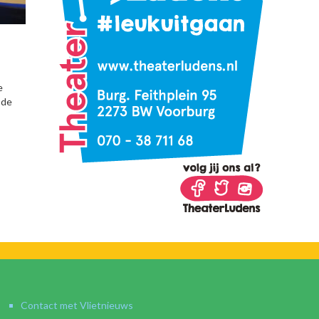
e
 de
Contact met Vlietnieuws