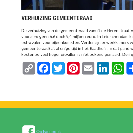
VERHUIZING GEMEENTERAAD
De verhuizing van de gemeenteraad vanuit de Herenstraat V
voorzien: geen 6,6 doch 9,4 miljoen euro. In Leidschendam 
extra zalen voor bijeenkomsten. Verder zijn er werkkamers voo
gemeenteraad) zit al enige tijd in het Raadhuis. In dat pa
kosten zo veel hoger uitvallen is niet bekend gemaakt. De 
Copy
Facebook
Twitter
Pinterest
Email
LinkedIn
Wha
Link
Op Facebook