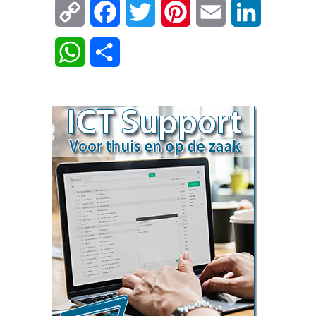
Copy
Facebook
Twitter
Pinterest
Email
LinkedIn
Link
WhatsApp
Delen