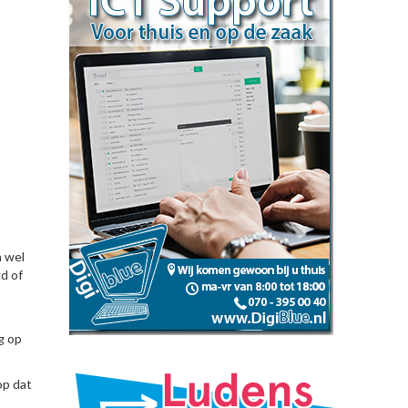
n wel
d of
g op
op dat