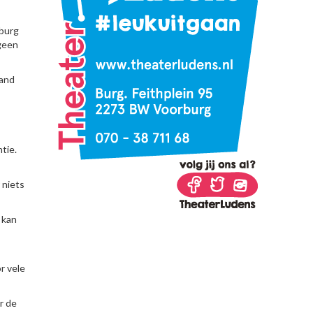
rburg
geen
tand
tie.
 niets
 kan
r vele
r de