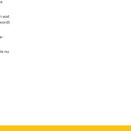
de
n wat
 wordt
e-
ie nu