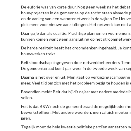
De euforie was van korte duur. Nog geen week na het deba
bouwprojecten in de gemeente op de tocht staan alsmede p
en de aanleg van een warmtenetwerk in de wijken De Heuvel
plek meer voor nieuwe aansluitingen. Het netwerk kan niet 
Daar ga je dan als coalitie. Prachtige plannen en voornemens
kunnen komen want geen aansluiting op het stroomnetwerk. 
De harde realiteit heeft het droomdenken ingehaald. Je kun
bouwwerken trekt.
Belts boodschap, ingegeven door netwerkbeheerders TenneT
De gemeenteraad komt pas weer in de tweede week van sept
Daarna is het over en uit. Men gaat op verkiezingscampagn
meer. Veel tijd om zich met het probleem bezig te houden is e
Bovendien meldt Belt dat hij dit najaar met nadere medede
vellen.
Feit is dat B&W noch de gemeenteraad de mogelijkheden he
bewerkstelligen. Met andere woorden: men zal zich moeten n
jaren.
Tegelijk moet de hele kwestie politieke partijen aanzetten 