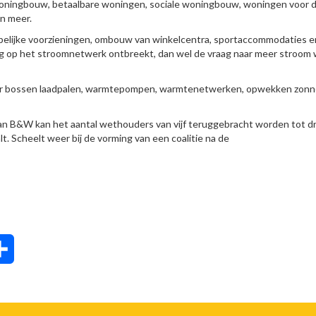
woningbouw, betaalbare woningen, sociale woningbouw, woningen voor 
n meer.
pelijke voorzieningen, ombouw van winkelcentra, sportaccommodaties e
ing op het stroomnetwerk ontbreekt, dan wel de vraag naar meer stroom
door bossen laadpalen, warmtepompen, warmtenetwerken, opwekken zonn
van B&W kan het aantal wethouders van vijf teruggebracht worden tot dr
lt. Scheelt weer bij de vorming van een coalitie na de
tsApp
Delen