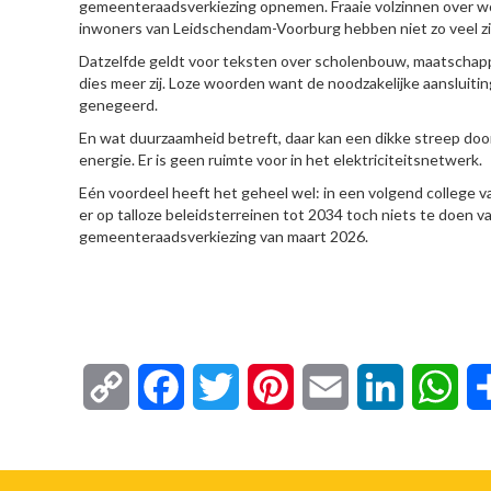
gemeenteraadsverkiezing opnemen. Fraaie volzinnen over 
inwoners van Leidschendam-Voorburg hebben niet zo veel zi
Datzelfde geldt voor teksten over scholenbouw, maatschap
dies meer zij. Loze woorden want de noodzakelijke aansluit
genegeerd.
En wat duurzaamheid betreft, daar kan een dikke streep 
energie. Er is geen ruimte voor in het elektriciteitsnetwerk.
Eén voordeel heeft het geheel wel: in een volgend college 
er op talloze beleidsterreinen tot 2034 toch niets te doen va
gemeenteraadsverkiezing van maart 2026.
Copy
Facebook
Twitter
Pinterest
Email
LinkedIn
Wha
Link