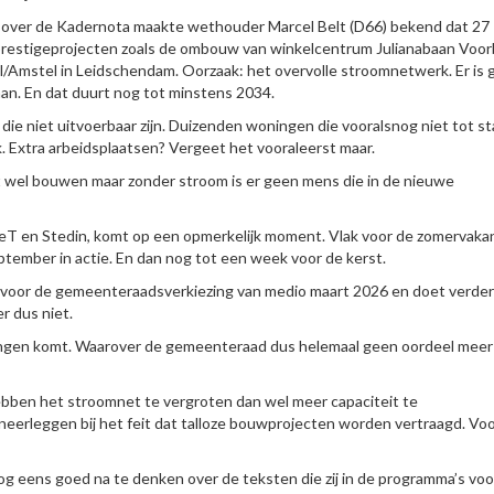
t over de Kadernota maakte wethouder Marcel Belt (D66) bekend dat 27
restigeprojecten zoals de ombouw van winkelcentrum Julianabaan Voo
/Amstel in Leidschendam. Oorzaak: het overvolle stroomnetwerk. Er is 
aan. En dat duurt nog tot minstens 2034.
 die niet uitvoerbaar zijn. Duizenden woningen die vooralsnog niet tot s
Extra arbeidsplaatsen? Vergeet het vooraleerst maar.
t wel bouwen maar zonder stroom is er geen mens die in de nieuwe
 en Stedin, komt op een opmerkelijk moment. Vlak voor de zomervakan
ember in actie. En dan nog tot een week voor de kerst.
e voor de gemeenteraadsverkiezing van medio maart 2026 en doet verder
r dus niet.
lingen komt. Waarover de gemeenteraad dus helemaal geen oordeel meer
bben het stroomnet te vergroten dan wel meer capaciteit te
eerleggen bij het feit dat talloze bouwprojecten worden vertraagd. Voo
nog eens goed na te denken over de teksten die zij in de programma’s voo