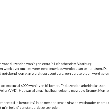
gde voor duizenden woningen extra in Leidschendam-Voorburg.
een week over om niet weer een nieuw bouwproject aan te kondigen. Da
rd getekend, een plan werd gepresenteerd, een eerste steen werd geleg
0 tot maximaal 6000 woningen bij komen. Er duizenden arbeidsplaatsen.
eller (VVD). Het was allemaal haalbaar volgens mevrouw Bremer. Men la
emeentelijke begroting) in de gemeenteraad ging de wethouder er prat 
t mijn beleid’ constateerde ze tevreden.