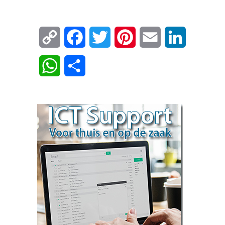
Copy
Facebook
Twitter
Pinterest
Email
LinkedIn
Link
WhatsApp
Delen