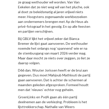
ze graag wethouder wil worden. Van Van
Eekelen dat ze niet weg wil van het pluche, ook
al doet ze beleidsmatig al jaren vrijwel niets
meer. Hoogstens zogenaamde werkbezoeken
aan ondernemers brengen met Ap de Heus als
privé-fotograaf in het gevolg. En op alle feesten
en partijen verschijnen.
Bij GBLV lijkt het vrijwel zeker dat Bianca
Bremer de lijst gaat aanvoeren. De wethouder
noemde het onlangs nog ‘spannend’ wie er na
de stembusgang van maart 2026 verder mag.
Maar daar mocht ze niets over zeggen, zo liet ze
daarop volgen.
D66 dan. Wouter Jorissen heeft er de brui aan
gegeven. Dus moet Mahjoub Mathlouti de partij
gaan aanvoeren. Dat is achter de schermen al
maanden geleden afgesproken. Formeel houdt
men dat ‘nieuws’ echter nog geheim.
GroenLinks en PvdA gaan als één partij
deelnemen aan de verkiezing. Probleem is het
lijsttrekkerschap. Nathalie van Weers