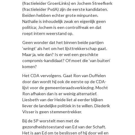
(fractieleider GroenLinks) en Jochem Streefkerk
(fractieleider PvdA) zijn de eerste kandidaten.
Beiden hebben echter grote minpunten.
Nathalie is inhoudelijk zwak en eigenlijk geen
politica; Jochem is een controlfreak en dat
roept intern weerstand op.
Geen wonder dat het binnen beide partijen
‘wringt’ als het om het lijsttrekkerschap gaat.
Maar ja, wie dan? Is er wel een geschikte
compromis-kandidaat? Of moet die ‘van buiten’
komen?
Het CDA vervolgens. Gaat Ron van Duffelen
door dan wordt hij ook de eerste op de CDA-
lijst voor de gemeenteraadsverkiezing. Mocht
Ron afhaken dan is er weinig alternatief.
Liesbeth van der Heide liet al eerder blijken
liever de landelijke politiek in te willen. Diederik
Visser is geen stemmentrekker.
Bij de SP worstelt men met de
gezondheidstoestand van Ed van der Schaft.
Het is aan Ed om te beslissen of hij door wil en