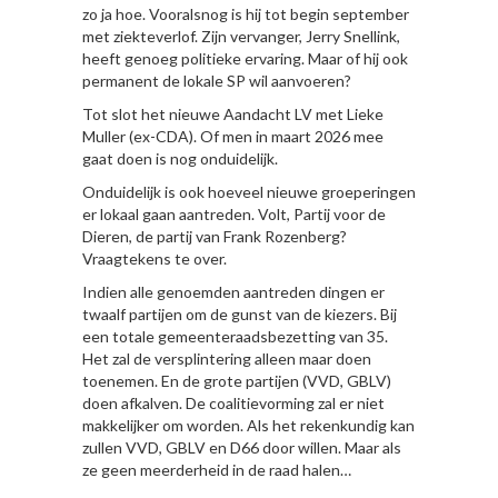
zo ja hoe. Vooralsnog is hij tot begin september
met ziekteverlof. Zijn vervanger, Jerry Snellink,
heeft genoeg politieke ervaring. Maar of hij ook
permanent de lokale SP wil aanvoeren?
Tot slot het nieuwe Aandacht LV met Lieke
Muller (ex-CDA). Of men in maart 2026 mee
gaat doen is nog onduidelijk.
Onduidelijk is ook hoeveel nieuwe groeperingen
er lokaal gaan aantreden. Volt, Partij voor de
Dieren, de partij van Frank Rozenberg?
Vraagtekens te over.
Indien alle genoemden aantreden dingen er
twaalf partijen om de gunst van de kiezers. Bij
een totale gemeenteraadsbezetting van 35.
Het zal de versplintering alleen maar doen
toenemen. En de grote partijen (VVD, GBLV)
doen afkalven. De coalitievorming zal er niet
makkelijker om worden. Als het rekenkundig kan
zullen VVD, GBLV en D66 door willen. Maar als
ze geen meerderheid in de raad halen…