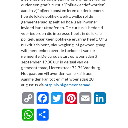
ouder een gratis cursus ‘Politiek actief worden’
aan. In vijf bijeenkomsten leren de deelnemers
hoe de lokale politiek werkt, welke rol de
gemeenteraad speelt en hoe u als inwoner
invloed kunt uitoefenen. De cursus is bedoeld
voor iedereen die interesse heeft in de lokale
politiek, maar geen politieke ervaring heeft. Of u
nu kritisch bent, nieuwsgierig, of gewoon graag
wilt meedenken over de toekomst van de
gemeente. De cursus start op woensdag 3
september, 19.30 uur in de zaal van de
gemeenteraad, Herenstraat 72-74 Voorburg.
Het gaat om vijf avonden van elk 2,5 uur.
Aanmelden kan tot en met woensdag 20
augustus via
http://lv.nl/gemeenteraad
Copy
Facebook
Twitter
Pinterest
Email
LinkedIn
Link
WhatsApp
Delen