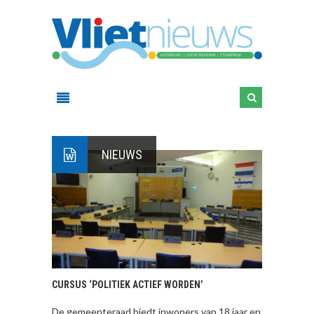
NIEUWS
CURSUS ‘POLITIEK ACTIEF WORDEN’
De gemeenteraad biedt inwoners van 18 jaar en