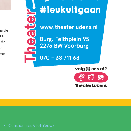
ns de
tal
 de
de
ame
Contact met Vlietnieuws