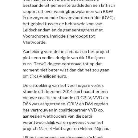
bestaande uit gemeenteraadsleden een kritisch
rapport uit over woningbouwplannen van B&W
in de zogenoemde Duivenvoordecorridor (DVC);
het gebied tussen de bebouwde kom van
Leidschendam en de gemeentegrens met
Voorschoten. Inmiddels herdoopt tot
Vlietvoorde.
Aanleiding vormde het feit dat op het project
plots een verlies dreigde van dik 18 miljoen
euro. Terwijl de gemeenteraad tot op dat
moment niet beter wist dan dat het zou gaan
om circa 4 miljoen euro.
De ontdekking van het veel hogere verlies
stamde uit de zomer 2014, kort nadat er een
nieuwe coalitie bestaande uit GBLV, VVD en
D66 was aangetreden. GBLV en D66 zegden
het vertrouwen in coalitiepartner VVD op,
aangezien wethouders van die partij
verantwoordelijk waren geweest voor het
project: Marcel Houtzager en Heleen Mijdam.
Uit het onderzoek van de commissie bleek