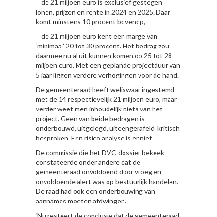
= de 21 miljoen euro is exclusief gestegen
lonen, prijzen en rente in 2024 en 2025. Daar
komt minstens 10 procent bovenop,
= de 21 miljoen euro kent een marge van
‘minimaal’ 20 tot 30 procent. Het bedrag zou
daarmee nu al uit kunnen komen op 25 tot 28
miljoen euro. Met een geplande projectduur van
5 jaar liggen verdere verhogingen voor de hand.
De gemeenteraad heeft weliswaar ingestemd
met de 14 respectievelijk 21 miljoen euro, maar
verder weet men inhoudelijk niets van het
project. Geen van beide bedragen is
onderbouwd, uitgelegd, uiteengerafeld, kritisch
besproken. Een risico analyse is er niet.
De commissie die het DVC-dossier bekeek
constateerde onder andere dat de
gemeenteraad onvoldoend door vroeg en
onvoldoende alert was op bestuurlijk handelen.
De raad had ook een onderbouwing van
aannames moeten afdwingen.
‘Nu resteert de conclusie dat de gemeenteraad