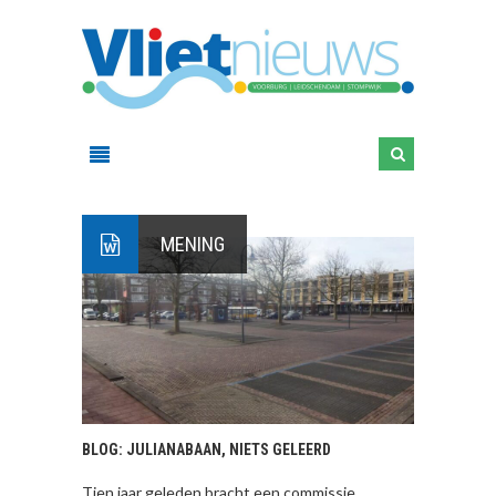
MENING
BLOG: JULIANABAAN, NIETS GELEERD
Tien jaar geleden bracht een commissie