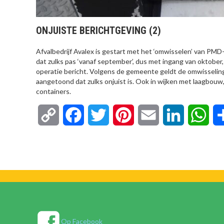
ONJUISTE BERICHTGEVING (2)
Afvalbedrijf Avalex is gestart met het ‘omwisselen’ van PM
dat zulks pas ‘vanaf september’, dus met ingang van oktober,
operatie bericht. Volgens de gemeente geldt de omwisselin
aangetoond dat zulks onjuist is. Ook in wijken met laagbou
containers.
Copy
Facebook
Twitter
Pinterest
Email
LinkedIn
Wha
Link
Op Facebook