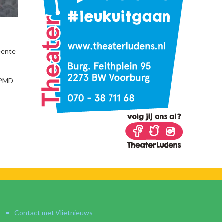
meente
 PMD-
Contact met Vlietnieuws