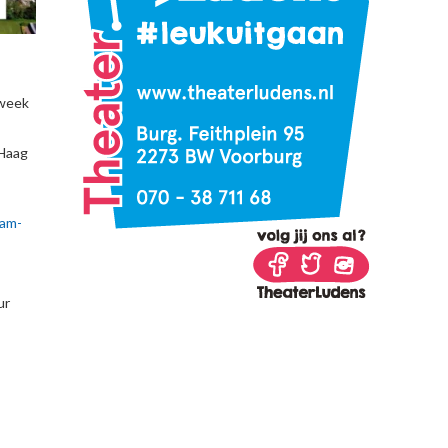
 week
 Haag
ram-
ur