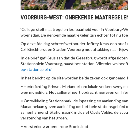
VOORBURG-WEST: ONBEKENDE MAATREGELE
‘College stelt maatregelen leefbaarheid voor in Voorburg-We
woensdag. De genoemde maatregelen zijn echter tot nu toe
Op dezelfde dag schreef wethouder Jeffrey Keus een brief 
CS, Binckhorst en Station Voorburg met aftakking naar Rijsw
In de brief gaf Keus aan dat de Geestbrug wordt afgesloten
Stationsplein Voorburg, naast het station. Vlietnieuws heef
op-stationsplein/
In het bericht op de site worden beide zaken ook genoemd.
= Herinrichting Prinses Mariannelaan: lokale verkeersweg me
weg mogelijk is. Het college heeft opdracht gegeven om hier 
= Ontwikkeling Stationspark: de inpassing en aanlanding van 
Mariannelaan geven aanleiding om het hele stationsgebied 
samenhangend ‘Stationspark’ inclusief Opa’s Veldje, de sco
versterking van het groen,
= Versterking groene zone Broeksloot.