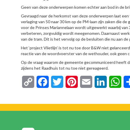
Geen van deze onderwerpen komen echter aan bod in de br
Gevraagd naar de herkomst van deze onderwerpen laat een 
verlaging van 50 naar 30 km op de PM-laan zijn zaken die de
voor de Prinses Mariannelaan wordt uitgewerkt waarbij van 3
verbeteren, zorgvuldig wordt meegenomen. Daarnaast werkt 
van de tram. Dit is het vervolg op de besluiten die nu aan 
Het ‘project Vlietlijn’ is tot nu toe door B&W niet gelanceerd.
reactie van de woordvoerster van de wethouder, ook geen c
Op de vraag waarom de gemeente gecommuniceerd heeft dat 
zijdens het Raadhuis tot nu toe niet gereageerd.
Copy
Facebook
Twitter
Pinterest
Email
LinkedIn
Wha
Link