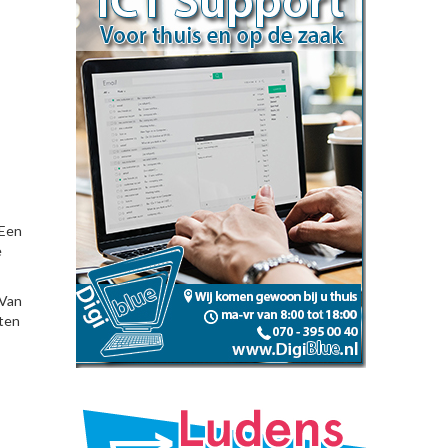
 Een
e
 Van
eten