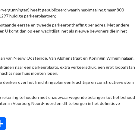
rvergunningen) heeft gepubliceerd waarin maximaal nog maar 800
1297 huidige parkeerplaatsen;
bestaande eerste en tweede parkeerontheffing per adres. Met andere
. U komt dan op een wachtlijst, net als nieuwe bewoners die in het
Laan van Nieuw Oosteinde, Van Alphenstraat en Koningin Wilheminalaan.
oektijden naar een parkeerplaats, extra verkeersdruk, een grot loopafsta
 nachts naar huis moeten lopen.
e denken over het Inrichtingsplan een krachtige en constructieve stem
g rekening te houden met onze zwaarwegende belangen tot het behou
aten in Voorburg Noord-noord en dit te borgen in het definitieve
tsApp
Delen