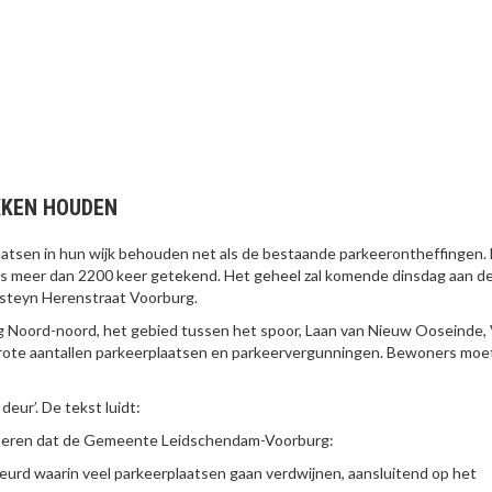
KKEN HOUDEN
atsen in hun wijk behouden net als de bestaande parkeerontheffingen.
is meer dan 2200 keer getekend. Het geheel zal komende dinsdag aan d
steyn Herenstraat Voorburg.
g Noord-noord, het gebied tussen het spoor, Laan van Nieuw Ooseinde,
 grote aantallen parkeerplaatsen en parkeervergunningen. Bewoners mo
deur’. De tekst luidt:
ateren dat de Gemeente Leidschendam-Voorburg:
urd waarin veel parkeerplaatsen gaan verdwijnen, aansluitend op het