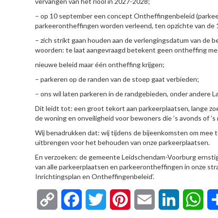
vervangen van het riool in 2027-2028;
– op 10 september een concept Ontheffingenbeleid (parkee
parkeerontheffingen worden verleend, ten opzichte van de 
– zich strikt gaan houden aan de verlengingsdatum van de 
woorden: te laat aangevraagd betekent geen ontheffing meer
nieuwe beleid maar één ontheffing krijgen;
– parkeren op de randen van de stoep gaat verbieden;
– ons wil laten parkeren in de randgebieden, onder andere 
Dit leidt tot: een groot tekort aan parkeerplaatsen, lange z
de woning en onveiligheid voor bewoners die ’s avonds of ’s
Wij benadrukken dat: wij tijdens de bijeenkomsten om mee t
uitbrengen voor het behouden van onze parkeerplaatsen.
En verzoeken: de gemeente Leidschendam-Voorburg ernsti
van alle parkeerplaatsen en parkeerontheffingen in onze str
Inrichtingsplan en Ontheffingenbeleid’.
Copy
Facebook
Twitter
Pinterest
Email
LinkedIn
Wha