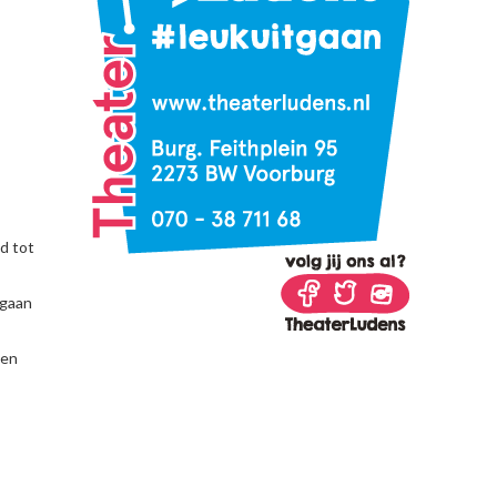
nd tot
 gaan
den