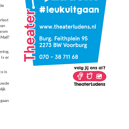
 de
rlast
van
aarom
 Mall?
ring,
Is er
o is
ouwde
lijk
 gaan