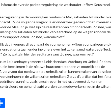
 informatie over de parkeerregulering die wethouder Jeffrey Keus rond
rregulering in de woonwijken rondom de Mall, zal leiden tot minder ove
Aandacht-LV de volgende vragen: Is er onderzoek gedaan of het invoeren 
 voor de Mall? Zo ja, wat zijn de resultaten van dit onderzoek? Zo nee, w
gulering ook zal leiden tot minder verkeerschaos op de wegen rondom de
rzoeksrapport delen? Zo nee, waarom niet?’
ijk dat inwoners direct naast de voorgenomen wijken voor parkeerregule
s er onrust ontstaan onder inwoners over het zogenaamd waterbedeffect. 
o ja, wat zijn hier de resultaten van? Zo nee, waarom niet?’
ntrum Leidsenhage gemeente Leidschendam-Voorburg en Unibail-Rodemc
ctuele bepalingen in de nieuwe huurcontracten (en zo mogelijk ook de
vE, zorg voor dat medewerkers gebruik zullen kunnen maken van de geb
rzieningen in de wijken zullen gebruiken. Zorgt dit artikel dat het feite
 bedrijfsvergunning, zoals omschreven in het raadsvoorstel, kunnen
controleerd en gehandhaafd worden dat medewerkers niet in de wijken
tsApp
Delen