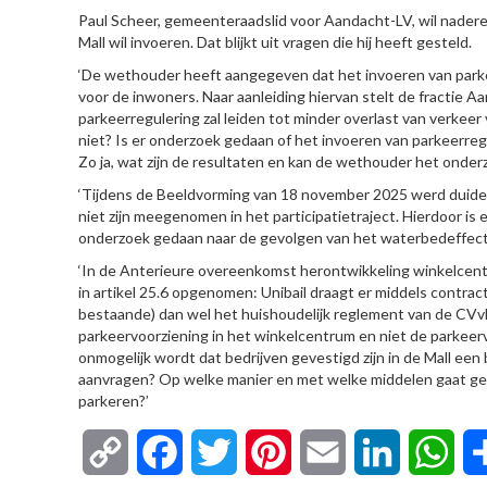
Paul Scheer, gemeenteraadslid voor Aandacht-LV, wil nadere
Mall wil invoeren. Dat blijkt uit vragen die hij heeft gesteld.
‘De wethouder heeft aangegeven dat het invoeren van parkee
voor de inwoners. Naar aanleiding hiervan stelt de fractie 
parkeerregulering zal leiden tot minder overlast van verkeer
niet? Is er onderzoek gedaan of het invoeren van parkeerre
Zo ja, wat zijn de resultaten en kan de wethouder het onde
‘Tijdens de Beeldvorming van 18 november 2025 werd duidel
niet zijn meegenomen in het participatietraject. Hierdoor i
onderzoek gedaan naar de gevolgen van het waterbedeffect? Z
‘In de Anterieure overeenkomst herontwikkeling winkelce
in artikel 25.6 opgenomen: Unibail draagt er middels contra
bestaande) dan wel het huishoudelijk reglement van de CV
parkeervoorziening in het winkelcentrum en niet de parkeervoo
onmogelijk wordt dat bedrijven gevestigd zijn in de Mall een
aanvragen? Op welke manier en met welke middelen gaat ge
parkeren?’
Copy
Facebook
Twitter
Pinterest
Email
LinkedIn
Wha