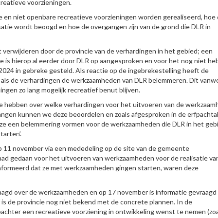
reatieve voorzieningen.
 en niet openbare recreatieve voorzieningen worden gerealiseerd, hoe
alisatie wordt beoogd en hoe de overgangen zijn van de grond die DLR in
verwijderen door de provincie van de verhardingen in het gebied; een
cie is hierop al eerder door DLR op aangesproken en voor het nog niet h
 2024 in gebreke gesteld. Als reactie op de ingebrekestelling heeft de
en als de verhardingen de werkzaamheden van DLR belemmeren. Dit van
gen zo lang mogelijk recreatief benut blijven.
te hebben over welke verhardingen voor het uitvoeren van de werkzaa
vangen kunnen we deze beoordelen en zoals afgesproken in de erfpachta
deze een belemmering vormen voor de werkzaamheden die DLR in het geb
arten’.
‘op 11 november via een mededeling op de site van de gemeente
d gedaan voor het uitvoeren van werkzaamheden voor de realisatie va
ïnformeerd dat ze met werkzaamheden gingen starten, waren deze
raagd over de werkzaamheden en op 17 november is informatie gevraagd
is de provincie nog niet bekend met de concrete plannen. In de
achter een recreatieve voorziening in ontwikkeling wenst te nemen (zoa