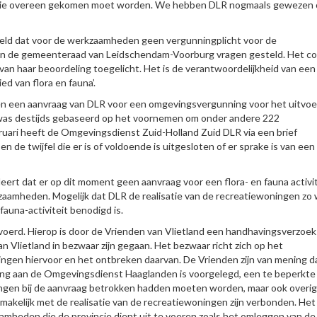
incie overeen gekomen moet worden. We hebben DLR nogmaals gewezen
eld dat voor de werkzaamheden geen vergunningplicht voor de
ls in de gemeenteraad van Leidschendam-Voorburg vragen gesteld. Het co
n haar beoordeling toegelicht. Het is de verantwoordelijkheid van een
d van flora en fauna’.
n een aanvraag van DLR voor een omgevingsvergunning voor het uitvo
g was destijds gebaseerd op het voornemen om onder andere 222
uari heeft de Omgevingsdienst Zuid-Holland Zuid DLR via een brief
 de twijfel die er is of voldoende is uitgesloten of er sprake is van een
ert dat er op dit moment geen aanvraag voor een flora- en fauna activit
amheden. Mogelijk dat DLR de realisatie van de recreatiewoningen zo w
auna-activiteit benodigd is.
voerd. Hierop is door de Vrienden van Vlietland een handhavingsverzoek
 Vlietland in bezwaar zijn gegaan. Het bezwaar richt zich op het
ngen hiervoor en het ontbreken daarvan. De Vrienden zijn van mening da
sing aan de Omgevingsdienst Haaglanden is voorgelegd, een te beperkte
ningen bij de aanvraag betrokken hadden moeten worden, maar ook overi
akelijk met de realisatie van de recreatiewoningen zijn verbonden. Het
mheden die de provincie dient uit te voeren zoals het omleggen van de