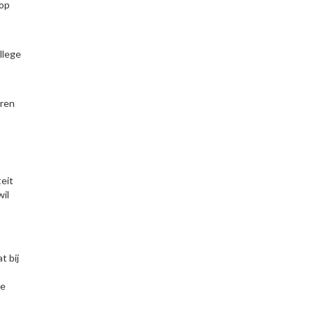
 op
llege
eren
eit
il
t bij
ge