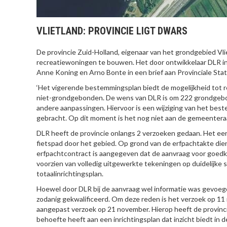
VLIETLAND: PROVINCIE LIGT DWARS
De provincie Zuid-Holland, eigenaar van het grondgebied Vl
recreatiewoningen te bouwen. Het door ontwikkelaar DLR in
Anne Koning en Arno Bonte in een brief aan Provinciale Stat
‘Het vigerende bestemmingsplan biedt de mogelijkheid tot
niet-grondgebonden. De wens van DLR is om 222 grondgebond
andere aanpassingen. Hiervoor is een wijziging van het be
gebracht. Op dit moment is het nog niet aan de gemeenter
DLR heeft de provincie onlangs 2 verzoeken gedaan. Het eer
fietspad door het gebied. Op grond van de erfpachtakte die
erfpachtcontract is aangegeven dat de aanvraag voor goedke
voorzien van volledig uitgewerkte tekeningen op duidelijke
totaalinrichtingsplan.
Hoewel door DLR bij de aanvraag wel informatie was gevoegd 
zodanig gekwalificeerd. Om deze reden is het verzoek op 11
aangepast verzoek op 21 november. Hierop heeft de provinci
behoefte heeft aan een inrichtingsplan dat inzicht biedt in 