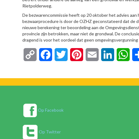
Rietpolderweg.
De bezwarencommissie heeft op 20 oktober het advies aan 
bezwaarprocedure is door de OZHZ geconstateerd dat de do
nieuwe berekening ter beoordeling aan de Omgevingsdiens
provincie zijn betrokken, maar niet de grondwal. De conclus
dragend is voor het oordeel dat geen omgevingsvergunning 
Copy
Facebook
Twitter
Pinterest
Email
LinkedIn
Wha
Link
Op Facebook
Op Twitter