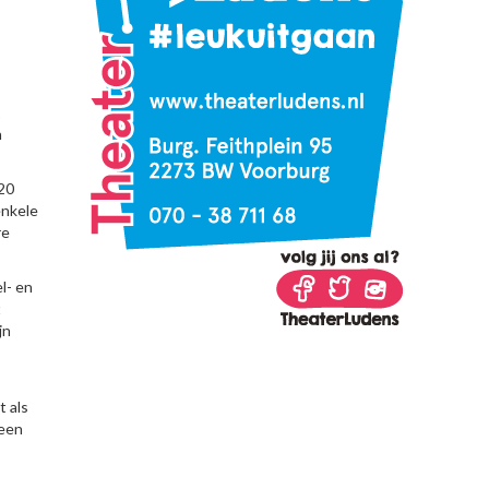
2
n
20
enkele
re
l- en
t
jn
t als
 een