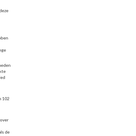
 deze
ebben
wege
mheden
kte
ied
n 102
 over
ls de