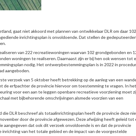
ietland, gaat niet akkoord met plannen van ontwikkelaar DLR om daar 10
gediende inrichtingsplan is onvoldoende. Dat stellen de gedeputeerde
en.
 realiseren van 222 recreatiewoningen waarvan 102 grondgebonden en 1
en woningen te realiseren. Daarnaast zijn er bij hen ook wensen tot 
stemmingsplan nodig. Het ontwerpbestemmingsplan is in 2022 in procedu
aad aangeboden.
ste verzoek van 5 oktober heeft betrekking op de aanleg van een wande
nt de erfpachter de provincie hiervoor om toestemming te vragen. In he
uring voor een aan te leggen openbare recreatieve voorziening moet zi
 schaal met bijbehorende omschrijvingen alsmede voorzien van een
die DLR beschreef als totaalinrichtingsplan heeft de provincie deze nie
 november door de provincie afgewezen. Deze afwijzing heeft geleid tot
e aangegeven dat ook dit verzoek onvoldoende is en dat de provincie
de inrichting van het totale gebied en de impact van de voorgestelde