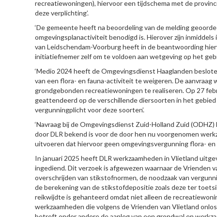
recreatiewoningen), hiervoor een tijdschema met de prov
deze verplichting’.
‘De gemeente heeft na beoordeling van de melding geoorde
omgevingsplanactiviteit benodigd is. Hierover zijn inmidde
van Leidschendam-Voorburg heeft in de beantwoording hierva
initiatiefnemer zelf om te voldoen aan wetgeving op het gebie
‘Medio 2024 heeft de Omgevingsdienst Haaglanden beslote
van een flora- en fauna-activiteit te weigeren. De aanvraa
grondgebonden recreatiewoningen te realiseren. Op 27 febr
geattendeerd op de verschillende diersoorten in het gebied en
vergunningplicht voor deze soorten’.
‘Navraag bij de Omgevingsdienst Zuid-Holland Zuid (ODHZ) le
door DLR bekend is voor de door hen nu voorgenomen werkza
uitvoeren dat hiervoor geen omgevingsvergunning flora- en f
In januari 2025 heeft DLR werkzaamheden in Vlietland uitge
ingediend. Dit verzoek is afgewezen waarnaar de Vrienden van
overschrijden van stikstofnormen, de noodzaak van vergunni
de berekening van de stikstofdepositie zoals deze ter toet
reikwijdte is gehanteerd omdat niet alleen de recreatiewo
werkzaamheden die volgens de Vrienden van Vlietland onlosm
betreft onder andere de aanleg van een grondwal en werkzaa