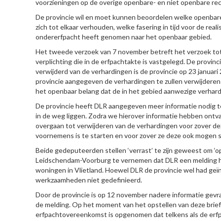
voorzieningen op de overige openbare- en niet openbare rec
De provincie wil en moet kunnen beoordelen welke openbare
zich tot elkaar verhouden, welke fasering in tijd voor de re
ondererfpacht heeft genomen naar het openbaar gebied.
Het tweede verzoek van 7 november betreft het verzoek tot 
verplichting die in de erfpachtakte is vastgelegd. De provin
verwijderd van de verhardingen is de provincie op 23 januari
provincie aangegeven de verhardingen te zullen verwijder
het openbaar belang dat de in het gebied aanwezige verhardin
De provincie heeft DLR aangegeven meer informatie nodig 
in de weg liggen. Zodra we hierover informatie hebben ont
overgaan tot verwijderen van de verhardingen voor zover 
voornemens is te starten en voor zover ze deze ook mogen st
Beide gedeputeerden stellen ‘verrast’ te zijn geweest om 
Leidschendam-Voorburg te vernemen dat DLR een melding ha
woningen in Vlietland. Hoewel DLR de provincie wel had ge
werkzaamheden niet gedefinieerd.
Door de provincie is op 12 november nadere informatie gev
de melding. Op het moment van het opstellen van deze brief 
erfpachtovereenkomst is opgenomen dat telkens als de erfp