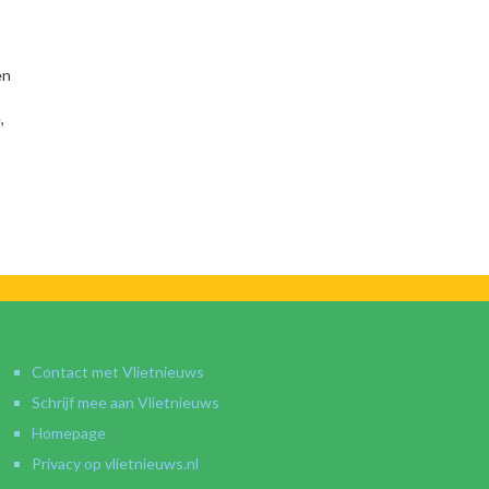
en
,
Contact met Vlietnieuws
Schrijf mee aan Vlietnieuws
Homepage
Privacy op vlietnieuws.nl