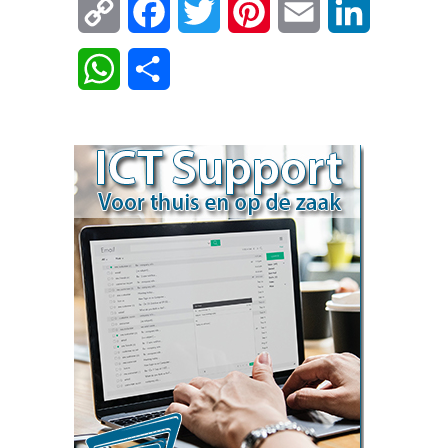
Copy
Facebook
Twitter
Pinterest
Email
LinkedIn
Link
WhatsApp
Delen