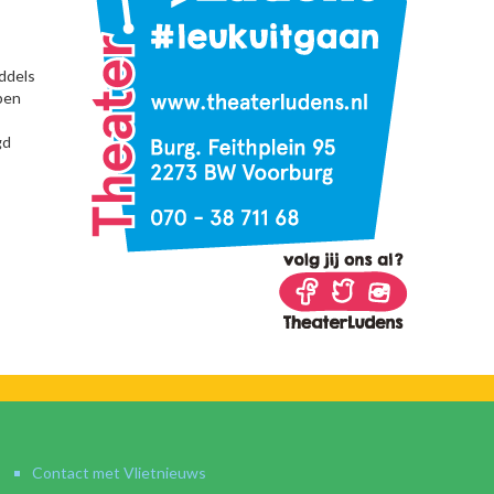
iddels
pen
gd
Contact met Vlietnieuws