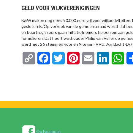
GELD VOOR WIJKVERENIGINGEN
B&W maken nog eens 90.000 euro vrij voor wijkactiviteiten. 
gesloten is. Op verzoek van de gemeenteraad wordt dat bed
en buurtregisseurs gaan initiatiefnemers helpen om aan geld
formulieren. Dat heeft wethouder Philip van Veller de ge
werd met 26 stemmen voor en 9 tegen (VVD, Aandacht-LV)
Copy
Facebook
Twitter
Pinterest
Email
LinkedIn
Wha
Link
Op Facebook