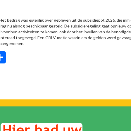
Het bedrag was eigenlijk over gebleven uit de subsidiepot 2026, die inm
rag nu alsnog beschikbaar gesteld. De subsidieregeling gaat opnieuw o
 voor hun activiteiten te komen, ook door het invullen van de benodigde
meenteraad toegezegd. Een GBLV-motie waarin om de gelden werd gevraa
 aangenomen.
tsApp
Delen