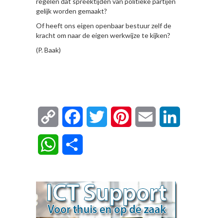
regelen dat spreektijden van politieke partijen
gelijk worden gemaakt?
Of heeft ons eigen openbaar bestuur zelf de
kracht om naar de eigen werkwijze te kijken?
(P. Baak)
Copy
Facebook
Twitter
Pinterest
Email
LinkedIn
Link
WhatsApp
Delen