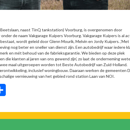
Beetslaan, naast TinQ tankstation) Voorburg, is overgenomen door
r onder de naam Vakgarage Kuipers Voorburg. Vakgarage Kuipers is al act
 bestaat, wordt geleid door Glenn Mourik, Melvin en Jordy Kuipers. ,’Met
ing nog beter en sneller van dienst zijn. Een autobedrijf waar iedere kl
merk en mét behoud van de fabrieksgarantie. We bieden op deze plek
n die klanten al jaren van ons gewend zijn’, zo laat de onderneming wet
wee maal uitgeroepen worden tot Beste Autobedrijf van Zuid-Holland.
 herontwikkeling, inclusief woningbouw. Daaraan werken de gemeenten 
chalige vernieuwing van het gebied rond station Laan van NOI.
tsApp
Delen