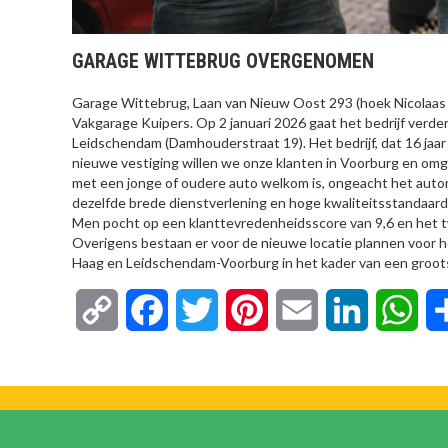
GARAGE WITTEBRUG OVERGENOMEN
Garage Wittebrug, Laan van Nieuw Oost 293 (hoek Nicolaas 
Vakgarage Kuipers. Op 2 januari 2026 gaat het bedrijf verde
Leidschendam (Damhouderstraat 19). Het bedrijf, dat 16 jaar
nieuwe vestiging willen we onze klanten in Voorburg en omgev
met een jonge of oudere auto welkom is, ongeacht het auto
dezelfde brede dienstverlening en hoge kwaliteitsstandaarde
Men pocht op een klanttevredenheidsscore van 9,6 en het t
Overigens bestaan er voor de nieuwe locatie plannen voor
Haag en Leidschendam-Voorburg in het kader van een groots
Copy
Facebook
Twitter
Pinterest
Email
LinkedIn
Wha
Link