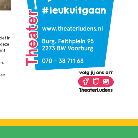
ief in
 deze
ant
en.
Den