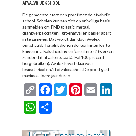
AFVALVRIJE SCHOOL
De gemeente start een proef met de afvalvrije
school. Scholen kunnen zich op vrijwillige basis
aanmelden om PMD (plastic, metaal,
drankverpakkingen), groenafval en papier apart
in te zamelen. Dat wordt dan door Avalex
opgehaald. Tegelijk dienen de leerlingen les te
krijgen in afvalscheiding en ‘circulariteit’ (werken
zonder dat afval ontstaat/afval 100 procent
hergebruiken). Avalex levert daarvoor
lesmateriaal en/of afvalcoaches. De proef gaat
maximaal twee jaar duren.
Copy
Facebook
Twitter
Pinterest
Email
LinkedIn
Link
WhatsApp
Delen