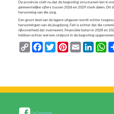
De provincie stelt nu dat de begroting structureel niet in e
gemeentelijke cijfers tussen 2026 en 2029 sterk dalen. Di
hervorming van die zorg.
Een groot deel van de lagere uitgaven wordt echter toegesc
hervormingen van de jeugdzorg. Feit is echter dat die commi
rijksoverheid dat overneemt. Financiële baten in 2028 en 
hebben echter wel een stelpost in de begroting opgenomen w
Copy
Facebook
Twitter
Pinterest
Email
LinkedIn
Wha
Link
Op Facebook