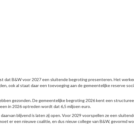
 eist dat B&W voor 2027 een sluitende begroting presenteren. Het werk
den, ook al staat daar een toevoeging aan de gemeentelijke reserve soci
 hebben gezonden. De gemeentelijke begroting 2026 kent een structuree
alleen in 2026 optreden wordt dat 6,5 miljoen euro.
arvan blijvend is laten zij open. Voor 2029 voorspellen ze een sluitend
oet er een nieuwe coalitie, en dus nieuw college van B&W, gevormd wo