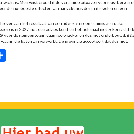
venwicht is. Men wijst erop dat de geraamde uitgaven voor jeugdzorg in d
t door de ingeboekte effecten van aangekondigde maatregelen en een
hreven aan het resultaat van een advies van een commissie inzake
ssie pas in 2027 met een advies komt en het helemaal niet zeker is dat d
2029 voor de gemeente zijn daarmee onzeker en dus niet onderbouwd. B
aarin die baten zijn verwerkt. De provincie accepteert dat dus niet.
tsApp
Delen