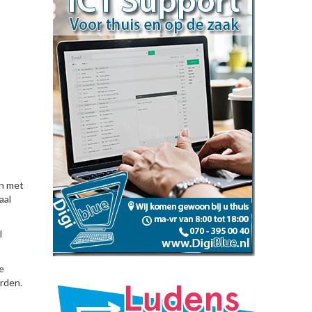
en met
aal
l
e
rden.