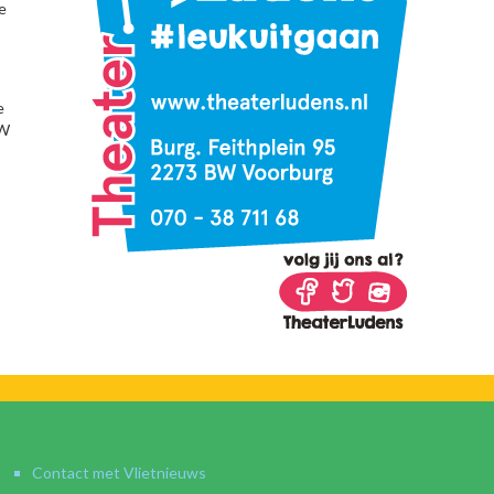
e
e
&W
Contact met Vlietnieuws