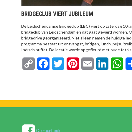
BRIDGECLUB VIERT JUBILEUM
De Leidschendamse Bridgeclub (LBC) viert op zaterdag 10 janu
bridgeclub van Leidschendam en dat gaat gevierd worden. O
bridgedrive georganiseerd. Niet alleen nemen de huidige led
programma bestaat uit ontvangst, bridgen, lunch, prijsuitreik
Indisch buffet. De locatie wordt opgefleurd met oude foto’s 
Copy
Facebook
Twitter
Pinterest
Email
LinkedIn
Wha
Link
Op Facebook