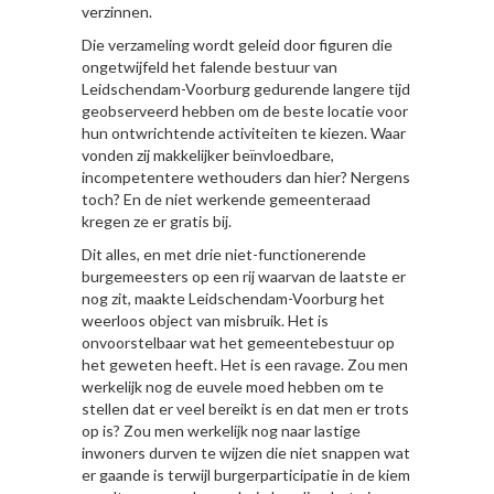
verzinnen.
Die verzameling wordt geleid door figuren die
ongetwijfeld het falende bestuur van
Leidschendam-Voorburg gedurende langere tijd
geobserveerd hebben om de beste locatie voor
hun ontwrichtende activiteiten te kiezen. Waar
vonden zij makkelijker beïnvloedbare,
incompetentere wethouders dan hier? Nergens
toch? En de niet werkende gemeenteraad
kregen ze er gratis bij.
Dit alles, en met drie niet-functionerende
burgemeesters op een rij waarvan de laatste er
nog zit, maakte Leidschendam-Voorburg het
weerloos object van misbruik. Het is
onvoorstelbaar wat het gemeentebestuur op
het geweten heeft. Het is een ravage. Zou men
werkelijk nog de euvele moed hebben om te
stellen dat er veel bereikt is en dat men er trots
op is? Zou men werkelijk nog naar lastige
inwoners durven te wijzen die niet snappen wat
er gaande is terwijl burgerparticipatie in de kiem