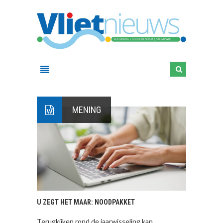
MENING
U ZEGT HET MAAR: NOODPAKKET
Terugkijken rond de jaarwisseling kan