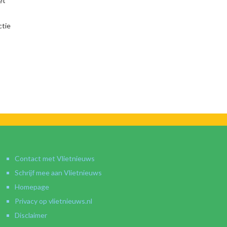
et
ctie
Contact met Vlietnieuws
Schrijf mee aan Vlietnieuws
Homepage
Privacy op vlietnieuws.nl
Disclaimer