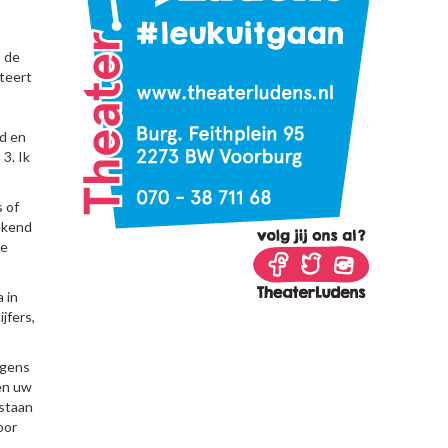
s de
steert
id en
3. Ik
 of
ekend
de
 in
jfers,
rgens
en uw
 staan
oor