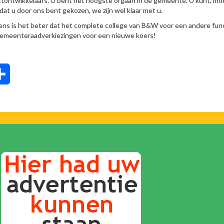
tontwikkelaars. U bent het hoogste orgaan in de gemeente. U kunt, mo
t u door ons bent gekozen, we zijn wel klaar met u.
inziens is het beter dat het complete college van B&W voor een andere fun
de gemeenteraadverkiezingen voor een nieuwe koers!
tsApp
Delen