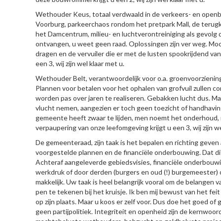
Wethouder Keus, totaal verdwaald in de verkeers- en openbaa
Voorburg, parkeerchaos rondom het pretpark Mall, de terugk
het Damcentrum, milieu- en luchtverontreiniging als gevol
ontvangen, u weet geen raad. Oplossingen zijn ver weg. Moch
dragen en de vervuiler die er met de lusten spookrijdend va
een 3, wij zijn wel klaar met u.
Wethouder Belt, verantwoordelijk voor o.a. groenvoorzieni
Plannen voor betalen voor het ophalen van grofvuil zullen co
worden pas over jaren te realiseren. Gebakken lucht dus. Maa
vlucht nemen, aangezien er toch geen toezicht of handhaving
gemeente heeft zwaar te lijden, men noemt het onderhoud, ma
verpaupering van onze leefomgeving krijgt u een 3, wij zijn we
De gemeenteraad, zijn taak is het bepalen en richting geve
voorgestelde plannen en de financiële onderbouwing. Dat dit
Achteraf aangeleverde gebiedsvisies, financiële onderbouwin
werkdruk of door derden (burgers en oud (!) burgemeester)
makkelijk. Uw taak is heel belangrijk vooral om de belangen
pen te tekenen bij het kruisje. Ik ben mij bewust van het fe
op zijn plaats. Maar u koos er zelf voor. Dus doe het goed o
geen partijpolitiek. Integriteit en openheid zijn de kernwoor