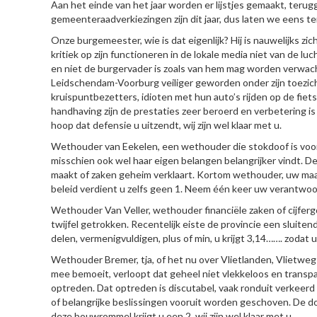
Aan het einde van het jaar worden er lijstjes gemaakt, teru
gemeenteraadverkiezingen zijn dit jaar, dus laten we eens ter
Onze burgemeester, wie is dat eigenlijk? Hij is nauwelijks zic
kritiek op zijn functioneren in de lokale media niet van de luch
en niet de burgervader is zoals van hem mag worden verwach
Leidschendam-Voorburg veiliger geworden onder zijn toezicht
kruispuntbezetters, idioten met hun auto’s rijden op de fiet
handhaving zijn de prestaties zeer beroerd en verbetering is b
hoop dat defensie u uitzendt, wij zijn wel klaar met u.
Wethouder van Eekelen, een wethouder die stokdoof is voor
misschien ook wel haar eigen belangen belangrijker vindt. 
maakt of zaken geheim verklaart. Kortom wethouder, uw maa
beleid verdient u zelfs geen 1. Neem één keer uw verantwoordel
Wethouder Van Veller, wethouder financiële zaken of cijferg
twijfel getrokken. Recentelijk eiste de provincie een sluiten
delen, vermenigvuldigen, plus of min, u krijgt 3,14……. zodat u
Wethouder Bremer, tja, of het nu over Vlietlanden, Vlietweg 
mee bemoeit, verloopt dat geheel niet vlekkeloos en transp
optreden. Dat optreden is discutabel, vaak ronduit verkeer
of belangrijke beslissingen vooruit worden geschoven. De
deze bouwrommel krijgt u een 2, wij zijn wel klaar met u.