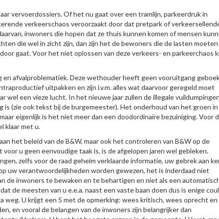
r vervoerdossiers. Of het nu gaat over een tramlijn, parkeerdruk in
erende verkeerschaos veroorzaakt door dat pretpark of verkeersellende
g daarvan, inwoners die hopen dat ze thuis kunnen komen of mensen kun
ten die wel in zicht zijn, dan zijn het de bewoners die de lasten moeten
ndoor gaat. Voor het niet oplossen van deze verkeers- en parkeerchaos kr
ng en afvalproblematiek. Deze wethouder heeft geen vooruitgang geboek
ntraproductief uitpakken en zijn i.v.m. alles wat daarvoor geregeld moet
r wel een vieze lucht. In het nieuwe jaar zullen de illegale vuildumpinge
 is (zie ook tekst bij de burgemeester). Het onderhoud van het groen in
ar eigenlijk is het niet meer dan een doodordinaire bezuiniging. Voor 
l klaar met u.
n aan het beleid van de B&W, maar ook het controleren van B&W op de
 voor u geen eenvoudige taak is, is de afgelopen jaren wel gebleken.
gen, zelfs voor de raad geheim verklaarde informatie, uw gebrek aan ke
 op uw verantwoordelijkheden worden gewezen, het is inderdaad niet
 van de inwoners te bewaken en te behartigen en niet als een automatisc
it dat de meesten van u e.e.a. naast een vaste baan doen dus is enige cou
f ga weg. U krijgt een 5 met de opmerking: wees kritisch, wees oprecht en
den, en vooral de belangen van de inwoners zijn belangrijker dan