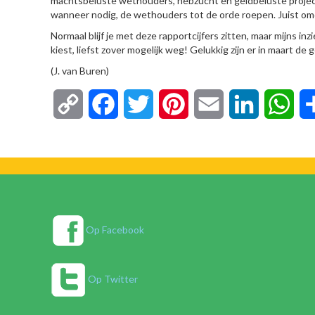
machtsbeluste wethouders, hebzucht en geldbeluste projec
wanneer nodig, de wethouders tot de orde roepen. Juist omda
Normaal blijf je met deze rapportcijfers zitten, maar mijns 
kiest, liefst zover mogelijk weg! Gelukkig zijn er in maart 
(J. van Buren)
Copy
Facebook
Twitter
Pinterest
Email
LinkedIn
Wha
Link
Op Facebook
Op Twitter