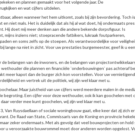
ggekeken en plannen gemaakt voor het volgende jaar. De
ugkijken en wat cijfers uitdelen.
htbaar, alleen wanneer het hem uitkomt, zoals bij zijn bevordering. Toch i
t en niet mals. Het is duidelijk dat als hij al wat doet, hij ondermaats pre
t. Hij doet mij meer denken aan die andere bekende dorpsfiguur. Is
, mijns inziens niet; stoepracende fatbikers, lukraak foutparkeren,
spaden en soms zelfs op de stoepen. Als verantwoordelijke voor veilighe
ij lange na niet in zicht. Voor uw prestaties burgemeester, geef ik u een 
 de belangen van de inwoners, en de belangen van projectontwikkelaars
De wethouder die plannen en financiële `onderbouwingen` pas achteraf b
kt meer kapot dan de burger zich kon voorstellen. Voor uw vernietigen
ijkheid en vertrek uit de politiek, wij zijn wel klaar met u.
oochelaar. Maar juistheid van uw cijfers werd meerdere malen in de media
de begroting. Een cijfer voor deze wethouder, ook ik kan goochelen met ci
 daar verder mee kunt goochelen, wij zijn wel klaar met u.
3, Van Ruysdaellaan of sociale woningbouw gaat, elke keer dat zij zich e
arant. De Raad van State, Commissaris van de Koning en provincie hekel
d maar zeker ondermaats. Met als gevolg dat veel bouwprojecten on hold
 door u veroorzaakte bouwrommel moet door anderen worden opgelost. V