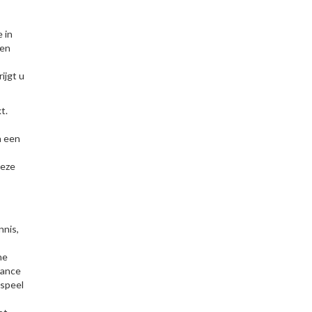
 in
nen
ijgt u
t.
n een
deze
nnis,
he
lance
 speel