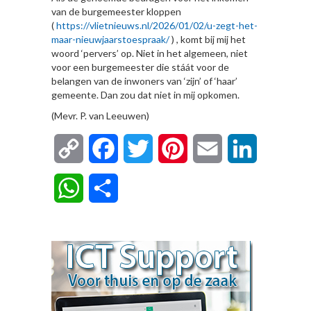
van de burgemeester kloppen
(
https://vlietnieuws.nl/2026/01/02/u-zegt-het-
maar-nieuwjaarstoespraak/
) , komt bij mij het
woord ‘pervers’ op. Niet in het algemeen, niet
voor een burgemeester die stáát voor de
belangen van de inwoners van ‘zijn’ of ‘haar’
gemeente. Dan zou dat niet in mij opkomen.
(Mevr. P. van Leeuwen)
Copy
Facebook
Twitter
Pinterest
Email
LinkedIn
Link
WhatsApp
Delen