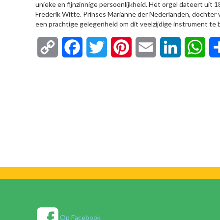
unieke en fijnzinnige persoonlijkheid. Het orgel dateert ui
Frederik Witte. Prinses Marianne der Nederlanden, dochter 
een prachtige gelegenheid om dit veelzijdige instrument te 
Copy
Facebook
Twitter
Pinterest
Email
LinkedIn
Wha
Link
Op Facebook