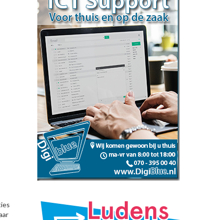
ties
aar