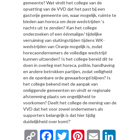
gemeente? Wat vindt het college van de
opvatting van de VVD dat het past bij een
gastvrije gemeente om, waar mogelijk, ruimte te
bieden aan horeca om deze wedstrijden ’s
nachts uit te zenden? Kan het college
onderzoeken of een éénmalige/ tijdelijke
verruiming van sluitingstijden tijdens WK-
wedstrijden van Oranje mogelijk is, zodat
horecaondernemers de volledige wedstrijd
kunnen uitzenden? Is het college bereid dit te
doen in overleg met horeca, politie, handhaving
en andere betrokken partijen, zodat veiligheid
en de openbare orde gewaarborgd blijven? Is
het college bekend met de aanpak van
omliggende gemeenten en vindt er regionale
afstemming plaats om ongelijkheid te
voorkomen? Deelt het college de mening van de
VVD dat het voor zowel ondernemers als
supporters belangrijk is dat hier tijdig
duidelijkheid over komt?’
Copy
Facebook
Twitter
Pinterest
Email
LinkedIn