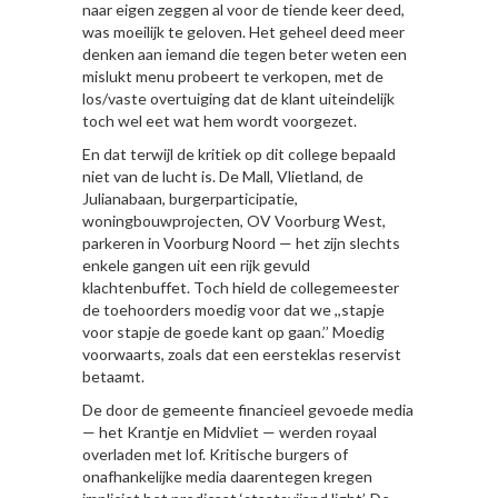
naar eigen zeggen al voor de tiende keer deed,
was moeilijk te geloven. Het geheel deed meer
denken aan iemand die tegen beter weten een
mislukt menu probeert te verkopen, met de
los/vaste overtuiging dat de klant uiteindelijk
toch wel eet wat hem wordt voorgezet.
En dat terwijl de kritiek op dit college bepaald
niet van de lucht is. De Mall, Vlietland, de
Julianabaan, burgerparticipatie,
woningbouwprojecten, OV Voorburg West,
parkeren in Voorburg Noord — het zijn slechts
enkele gangen uit een rijk gevuld
klachtenbuffet. Toch hield de collegemeester
de toehoorders moedig voor dat we ,,stapje
voor stapje de goede kant op gaan.’’ Moedig
voorwaarts, zoals dat een eersteklas reservist
betaamt.
De door de gemeente financieel gevoede media
— het Krantje en Midvliet — werden royaal
overladen met lof. Kritische burgers of
onafhankelijke media daarentegen kregen