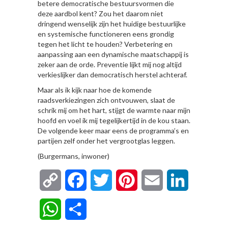
betere democratische bestuursvormen die
deze aardbol kent? Zou het daarom niet
dringend wenselijk zijn het huidige bestuurlijke
en systemische functioneren eens grondig
tegen het licht te houden? Verbetering en
aanpassing aan een dynamische maatschappij is
zeker aan de orde. Preventie lijkt mij nog altijd
verkieslijker dan democratisch herstel achteraf.
Maar als ik kijk naar hoe de komende
raadsverkiezingen zich ontvouwen, slaat de
schrik mij om het hart, stijgt de warmte naar mijn
hoofd en voel ik mij tegelijkertijd in de kou staan.
De volgende keer maar eens de programma’s en
partijen zelf onder het vergrootglas leggen.
(Burgermans, inwoner)
Copy
Facebook
Twitter
Pinterest
Email
LinkedIn
Link
WhatsApp
Delen