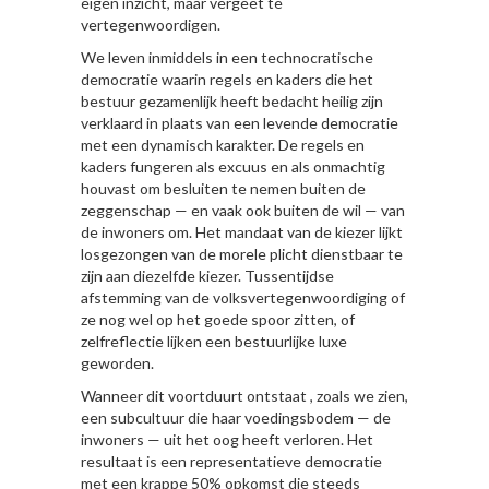
eigen inzicht, maar vergeet te
vertegenwoordigen.
We leven inmiddels in een technocratische
democratie waarin regels en kaders die het
bestuur gezamenlijk heeft bedacht heilig zijn
verklaard in plaats van een levende democratie
met een dynamisch karakter. De regels en
kaders fungeren als excuus en als onmachtig
houvast om besluiten te nemen buiten de
zeggenschap — en vaak ook buiten de wil — van
de inwoners om. Het mandaat van de kiezer lijkt
losgezongen van de morele plicht dienstbaar te
zijn aan diezelfde kiezer. Tussentijdse
afstemming van de volksvertegenwoordiging of
ze nog wel op het goede spoor zitten, of
zelfreflectie lijken een bestuurlijke luxe
geworden.
Wanneer dit voortduurt ontstaat , zoals we zien,
een subcultuur die haar voedingsbodem — de
inwoners — uit het oog heeft verloren. Het
resultaat is een representatieve democratie
met een krappe 50% opkomst die steeds