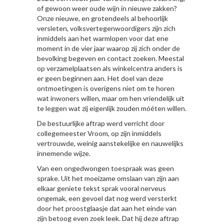
of gewoon weer oude wijn in nieuwe zakken?
Onze nieuwe, en grotendeels al behoorlijk
versleten, volksvertegenwoordigers zijn zich
inmiddels aan het warmlopen voor dat ene
moment in de vier jaar waarop zij zich onder de
bevolking begeven en contact zoeken. Meestal
op verzamelplaatsen als winkelcentra anders is
er geen beginnen aan. Het doel van deze
ontmoetingen is overigens niet om te horen
wat inwoners willen, maar om hen vriendelijk uit
te leggen wat zij eigenlijk zouden móéten willen.
De bestuurlijke aftrap werd verricht door
collegemeester Vroom, op zijn inmiddels
vertrouwde, weinig aanstekelijke en nauwelijks
innemende wijze.
Van een ongedwongen toespraak was geen
sprake. Uit het moeizame omslaan van zijn aan
elkaar geniete tekst sprak vooral nerveus
ongemak, een gevoel dat nog werd versterkt
door het proostglaasje dat aan het einde van
zijn betoog even zoek leek. Dat hij deze aftrap