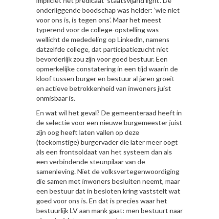
impliciet het predicaat ‘staatsvijand light’. De
onderliggende boodschap was helder: ‘wie niet
voor ons is, is tegen ons’. Maar het meest
typerend voor de college-opstelling was
wellicht de mededeling op Linkedln, namens
datzelfde college, dat participatiezucht niet
bevorderlijk zou zijn voor goed bestuur. Een
opmerkelijke constatering in een tijd waarin de
kloof tussen burger en bestuur al jaren groeit
en actieve betrokkenheid van inwoners juist
onmisbaar is.
En wat wil het geval? De gemeenteraad heeft in
de selectie voor een nieuwe burgemeester juist
zijn oog heeft laten vallen op deze
(toekomstige) burgervader die later meer oogt
als een frontsoldaat van het systeem dan als
een verbindende steunpilaar van de
samenleving. Niet de volksvertegenwoordiging
die samen met inwoners besluiten neemt, maar
een bestuur dat in besloten kring vaststelt wat
goed voor ons is. En dat is precies waar het
bestuurlijk LV aan mank gaat: men bestuurt naar