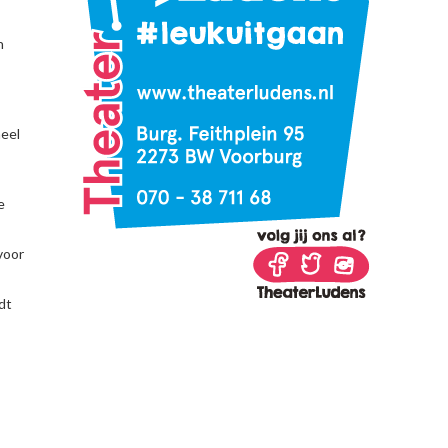
n
heel
e
voor
dt