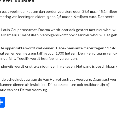
 VEEL DUURDER
gaat veel meer kosten dan eerder voorzien: geen 38,6 maar 45,1 miljoe
vesting van leerlingen elders: geen 2,5 maar 4,6 miljoen euro. Dat heeft
de Louis Couperusstraat. Daarna wordt daar ook gestart met nieuwbouw.
 de Marcellus Emantslaan. Vervolgens komt ook daar nieuwbouw. Het ge
. De oppervlakte wordt wel kleiner: 10.642 vierkante meter tegen 11.146
aatsen en een fietsenstalling voor 1300 fietsen. De in- en uitgang van di
ringericht. Tegelijk wordt het riool er vervangen.
derwijs wordt er straks niet meer in gegeven. Het pand is beschikbaar 
taande schoolgebouw aan de Van Horvettestraat Voorburg. Daarnaast wor
kunnen dienen als leslokalen. Die units moeten ook bruikbaar zijn bij
vatie van het Dalton Voorburg.
tsApp
Delen