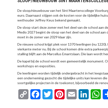
SLOOP/NIEUWBOUW SINT MAARTENSCOLLEGE
De sloop/nieuwbouw van het Sint Maartenscollege Voorburg 
euro. Daarnaast stijgen ook de kosten voor de tijdelijke huis
wethouder Jeffrey Keus bekend gemaakt.
De sloop start deze zomer met het deel van de school aan 
Medio 2027 begint de sloop van het deel van de school aan
moet in de zomer van 2029 klaar zijn.
De nieuwe school krijgt plek voor 1370 leerlingen (nu 1220)
vierkante meter nu. Bij de school komen drie extra parkeerpl
stalling blijft aan de Marcellus Emantslaan. Die laan wordt he
De kapel bij de school wordt een gemeentelijk monument. On
workshops en exposities.
De leerlingen worden tijdelijk ondergebracht in het leegs
een onderneming gezocht die tijdelijke units kan leveren die 
soortgelijke projecten in de toekomst, bijvoorbeeld de reno
Copy
Facebook
Twitter
Pinterest
Email
LinkedIn
Wha
Link