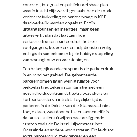
concreet, integraal en publiek toetsbaar plan
waarin inzichtelijk wordt gemaakt hoe de totale
verkeersafwikkeling en parkeervraag in KPP
daadwerkelijk worden opgelost. Er zijn
uitgangspunten en intenties, maar geen
uitgewerkt plan dat laat zien hoe
verkeersstromen, parkeerdruk, fietsers,
voetgangers, bezoekers en hulpdiensten veilig
en logisch samenkomen bij de huidige stapeling
van woningbouw en voorzieningen.
Een belangrijk aandachtspunt is de parkeerdruk
in en rond het gebied. De gehanteerde
parkeernormen laten weinig ruimte voor
piekbelasting, zeker in combinatie met een
gezondheidscentrum dat extra bezoekers en
kortparkeerders aantrekt. Tegelijkertijd is
parkeren in de Dokter van der Stamstraat niet
toegestaan, waardoor het zeer aannemelijk is
dat auto’s zullen uitwijken naar omliggende
straten zoals de Dokter Huijserstraat, het
Oosteinde en andere woonstraten. Dit leidt tot
extra parkeerdruk, zoekverkeer en een