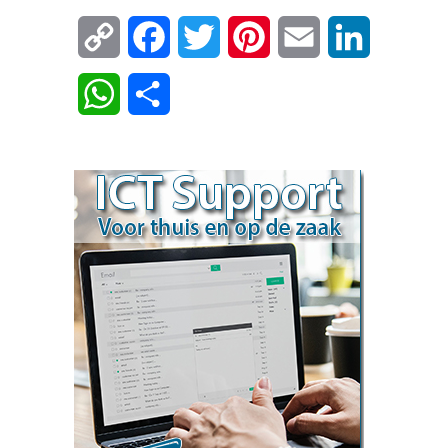
Copy
Facebook
Twitter
Pinterest
Email
LinkedIn
Link
WhatsApp
Delen