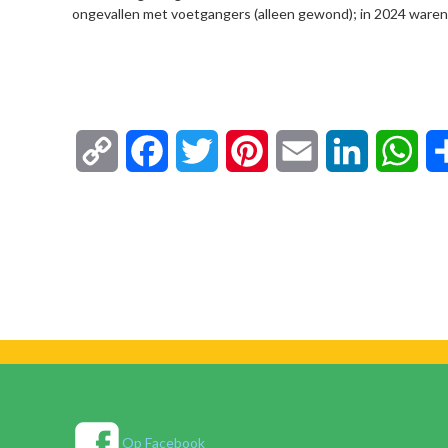
ongevallen met voetgangers (alleen gewond); in 2024 waren
Copy
Facebook
Twitter
Pinterest
Email
LinkedIn
Wha
Link
Op Facebook