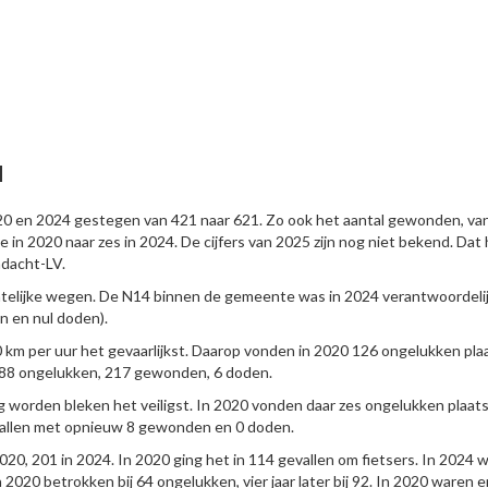
N
20 en 2024 gestegen van 421 naar 621. Zo ook het aantal gewonden, va
 in 2020 naar zes in 2024. De cijfers van 2025 zijn nog niet bekend. Dat
dacht-LV.
ntelijke wegen. De N14 binnen de gemeente was in 2024 verantwoordeli
 en nul doden).
m per uur het gevaarlijkst. Daarop vonden in 2020 126 ongelukken pla
188 ongelukken, 217 gewonden, 6 doden.
 worden bleken het veiligst. In 2020 vonden daar zes ongelukken plaat
vallen met opnieuw 8 gewonden en 0 doden.
2020, 201 in 2024. In 2020 ging het in 114 gevallen om fietsers. In 2024 
2020 betrokken bij 64 ongelukken, vier jaar later bij 92. In 2020 waren e