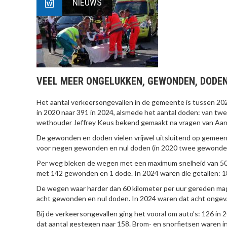
NIEUWS
VEEL MEER ONGELUKKEN, GEWONDEN, DODE
Het aantal verkeersongevallen in de gemeente is tussen 20
in 2020 naar 391 in 2024, alsmede het aantal doden: van twee
wethouder Jeffrey Keus bekend gemaakt na vragen van Aan
De gewonden en doden vielen vrijwel uitsluitend op gemee
voor negen gewonden en nul doden (in 2020 twee gewonden
Per weg bleken de wegen met een maximum snelheid van 50 k
met 142 gewonden en 1 dode. In 2024 waren die getallen: 
De wegen waar harder dan 60 kilometer per uur gereden mag
acht gewonden en nul doden. In 2024 waren dat acht onge
Bij de verkeersongevallen ging het vooral om auto’s: 126 in 
dat aantal gestegen naar 158. Brom- en snorfietsen waren in 