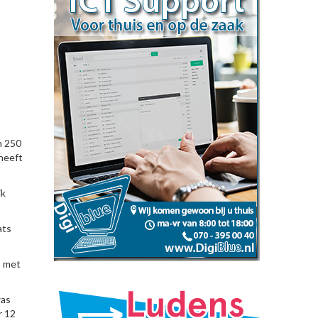
n 250
 heeft
jk
ats
s met
was
r 12