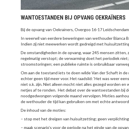
WANTOESTANDEN BIJ OPVANG OEKRAÏNERS
Bij de opvang van Oekraïners, Overgoo 16-17 Leidschendam
In weerwil van eerdere beweringen van wethouder Bianca B
Indien zij niet meewerken wordt gedreigd met huisuitzetting 
De omstandigheden in de opvang, waar 245 mensen zitten, zijn
regelmatig verstopt; de verwarming doet het periodiek niet;
stroomstoringen; een publieke ruimte is onbruikbaar vanwe
Om aan de toestand iets te doen wilde Van der Schaft in de 
echter geen tijd meer voor. Het raadslid: ‘Het was weer eens 
niet o.k. zijn. Niet alleen mocht niet alles gezegd worden e
netjes af te ronden. Het debat over de wantoestanden bi
noodgedwongen volgende maand vervolgen. Moties aanhouden
de wethouder de tijd kan gebruiken om met echte antwoord
De inhoud van de moties:
– stop met het dreigen van huisuitzetting; geen verplichting 
– maak scenario’s voor de periode na het einde van de opvan