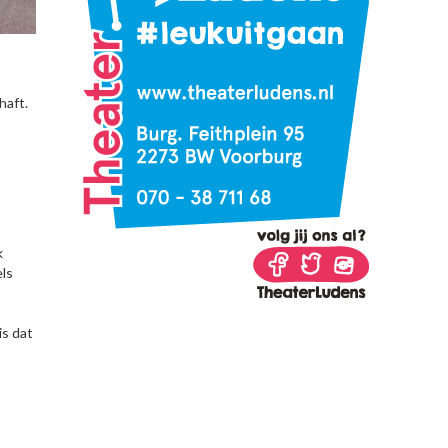
haft.
k
els
s dat