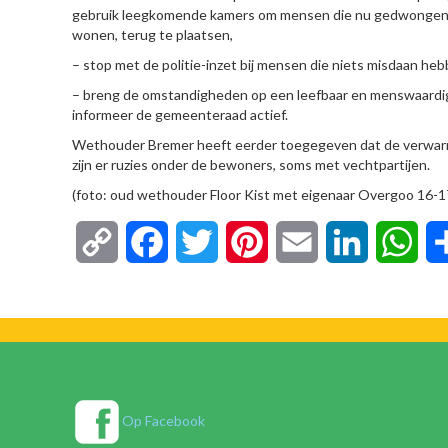
gebruik leegkomende kamers om mensen die nu gedwongen w
wonen, terug te plaatsen,
– stop met de politie-inzet bij mensen die niets misdaan hebb
– breng de omstandigheden op een leefbaar en menswaardig n
informeer de gemeenteraad actief.
Wethouder Bremer heeft eerder toegegeven dat de verwarmin
zijn er ruzies onder de bewoners, soms met vechtpartijen.
(foto: oud wethouder Floor Kist met eigenaar Overgoo 16-17 
Copy
Facebook
Twitter
Pinterest
Email
LinkedIn
Wha
Link
Op Facebook