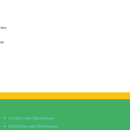
ren;
der
Contact met Vlietnieuws
Schrijf mee aan Vlietnieuws