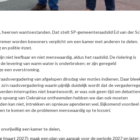
, heersen wantoestanden. Dat stelt SP-gemeenteraadslid Ed van der Sc
remer worden bewoners verplicht om een kamer met anderen te delen.
en politie-inzet.
 niet leefbaar en niet menswaardig, aldus het raadslid. De riolering is
 de levering van warm water is onderbroken; er zijn geregeld
ge een overstroming.
raadsvergadering van afgelopen dinsdag vier moties indienen. Daar blee
zo’n raadsvergadering waarin pijnlijk duidelijk wordt dat de vergaderreg
n werden interrupties niet beantwoordt, er was ook geen tijd om debatten
j de opvang van Oekraïnse ontheemden hebben we dan ook moeten
 kan niet, intrekken en opnieuw agenderen wel. Bijkomend voordeel i
en te komen en de problemen menswaardig op te lossen’.
onvrijwillig een kamer te delen,
g (maart 2027); maak een plan van aanpak voor de periode 2027 en later;