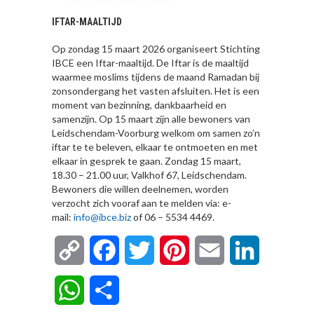
IFTAR-MAALTIJD
Op zondag 15 maart 2026 organiseert Stichting
IBCE een Iftar-maaltijd. De Iftar is de maaltijd
waarmee moslims tijdens de maand Ramadan bij
zonsondergang het vasten afsluiten. Het is een
moment van bezinning, dankbaarheid en
samenzijn. Op 15 maart zijn alle bewoners van
Leidschendam-Voorburg welkom om samen zo’n
iftar te te beleven, elkaar te ontmoeten en met
elkaar in gesprek te gaan. Zondag 15 maart,
18.30 – 21.00 uur, Valkhof 67, Leidschendam.
Bewoners die willen deelnemen, worden
verzocht zich vooraf aan te melden via: e-
mail:
info@ibce.biz
of 06 – 5534 4469.
Copy
Facebook
Twitter
Pinterest
Email
LinkedIn
Link
WhatsApp
Delen