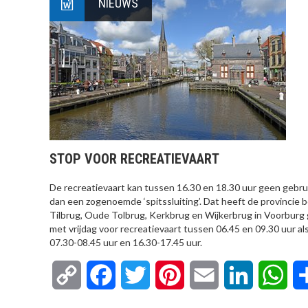
NIEUWS
STOP VOOR RECREATIEVAART
De recreatievaart kan tussen 16.30 en 18.30 uur geen gebru
dan een zogenoemde ‘spitssluiting’. Dat heeft de provincie 
Tilbrug, Oude Tolbrug, Kerkbrug en Wijkerbrug in Voorburg 
met vrijdag voor recreatievaart tussen 06.45 en 09.30 uur al
07.30-08.45 uur en 16.30-17.45 uur.
Copy
Facebook
Twitter
Pinterest
Email
LinkedIn
Wha
Link