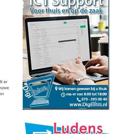
t er
ieuwe
 en
s