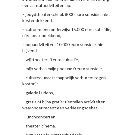
een aantal activiteiten op:
– jeugdtheaterschool. 8000 euro subsidie, niet
kostendekkend,
– cultuurmenu onderwijs: 15.000 euro subsidie,
niet kostendekkend,
– popactiviteiten: 10.000 euro subsidie, niet
blijvend,
– wijktheater: 0 euro subsidie,
– mijn verhaal/mijn podium: 0 euro subsidie,
– cultureel-maatschappelijk verhuren: tegen
kostprijs,
– galerie Ludens,
– gratis of bijna gratis: tientallen activiteiten
waaronder recent een verkiezingsdebat,
– lunchconcerten,
– theater-cinema,
– cursussen kunstgeschiedenis,