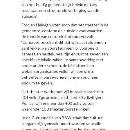
van het huidig gemeentelijk beleid met als
resultaat een structurele verhoging van de
subsidie’.
Ford en Helwig wijzen erop dat het theater in de
gemeente, conform de subsidievoorwaarden,
de functie van culturele hotspot vervult.
‘Concreet betekent dit dat wij naast algemeen
aantrekkelijke voorstellingen, bijvoorbeeld
cabaret en muziek, veel tijd en ruimte geven aan
specifieke lokale zaken. In samenwerking met
onder andere scholen, de bibliotheek en
welzijnsorganisaties vullen wij een grote
behoefte in om inwoners, jong en oud, een
podium te geven’.
Het theater werkt met vijf betaalde krachten
(3,4 volledige arbeidsplaats) en 70 vrijwilligers.
Per jaar zijn er meer dan 400 activiteiten
waaronder 150 theatervoorstellingen.
In de Cultuurvisie van B&W staat dat cultuur
toegankelijk gemaakt moet worden voor alle
inwoners. In hun brief sommen Ford en Helwig