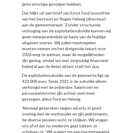
jaren ernstige gevolgen hebben.
Dat blijkt uit een brief van Ernst Ford (voorzitter
van het bestuur) en Rogier Helwig (directeur)
aan de gemeenteraad. ‘Zonder structurele
verhoging van de exploitatiesubsidie kunnen wij
geen meerjarenbeleid op basis van de huidige
uitgaven voeren. Wij zullen maatregelen
moeten nemen om het dreigende tekort voor
2026 weg te werken, maar de mogelijkheden
zijn gering, omdat we met zorgvuldig financieel
beleid al aan de limiet zitten’, stelt het duo.
De exploitatiesubsidie van de gemeente ligt op
423.000 euro. Sinds 2021 is de subsidie alleen
verhoogd met de prijsindex. Salarissen en
personeelskosten zijn echter veel meer
gestegen, aldus Ford en Helwig.
‘Normaal gesproken slagen wij erin, in goed
overleg met de wethouder en zijn ambtenaren,
de diverse plooien recht te strijken. Wij vragen
ons af of dat nu wederom gaat lukken’, zo
schrijven ze. ‘Wij vragen om een heroverweging