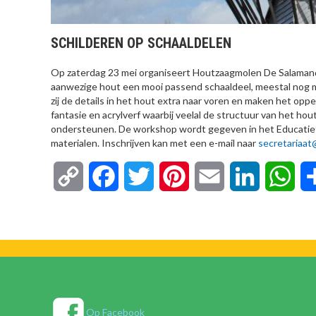
SCHILDEREN OP SCHAALDELEN
Op zaterdag 23 mei organiseert Houtzaagmolen De Salamand
aanwezige hout een mooi passend schaaldeel, meestal nog m
zij de details in het hout extra naar voren en maken het op
fantasie en acrylverf waarbij veelal de structuur van het hout
ondersteunen. De workshop wordt gegeven in het Educatief 
materialen. Inschrijven kan met een e-mail naar
secretariaa
Copy
Facebook
Twitter
Pinterest
Email
LinkedIn
Wha
Link
Op Facebook