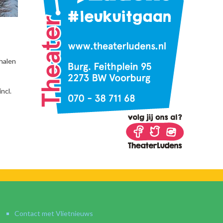
halen
ncl.
Contact met Vlietnieuws