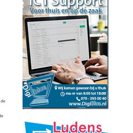
 de
de