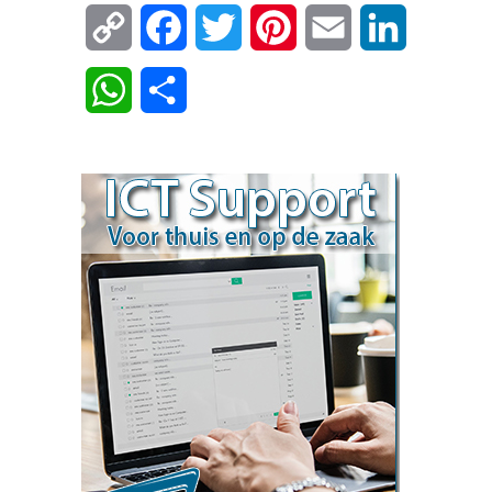
Copy
Facebook
Twitter
Pinterest
Email
LinkedIn
Link
WhatsApp
Delen