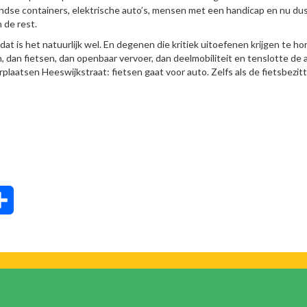
dse containers, elektrische auto’s, mensen met een handicap en nu du
 de rest.
is het natuurlijk wel. En degenen die kritiek uitoefenen krijgen te ho
dan fietsen, dan openbaar vervoer, dan deelmobiliteit en tenslotte de 
eerplaatsen Heeswijkstraat: fietsen gaat voor auto. Zelfs als de fietsbezit
tsApp
Delen