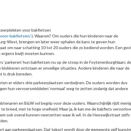
keerplekken voor bakfietsen
-voor-bakfietsen/
). Waarom? Om ouders die hun kinderen naar de
urg-West, brengen en later weer ophalen de kans te geven hun
 gaat om naar schatting 10 tot 20 ouders die zo bediend worden. Een ges
 ergens kwijt moeten kunnen.
s ‘parkeren’ hun bakfietsen nu op de stoep in de Foytenenburghlaan; d
blokkeren ontstaan er onveilige situaties. Andere kinderen die naar de
t is druk bereden.
eten er elders drie parkeerplaatsen verdwijnen. De ouders worden dus
ngen hun vervoersmiddelen ‘normaal’ weg te zetten zodanig dat andere
mbtenaren en B&W vol begrip voor deze ouders. Waarschijnlijk rijdt men
 te breed, met te hoge snelheid. Maar ja, ik kan me de bakfiets veroorlo
m ook overal kunnen neerzetten waar ik wil. In de Heeswijkstraat zelfs
jden.
ort aan parkeerplaatsen. Dat tekort wordt door de gemeente zelf kunst