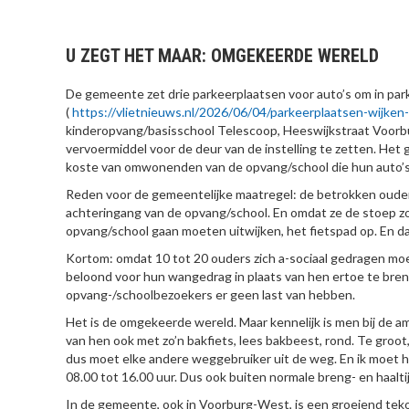
U ZEGT HET MAAR: OMGEKEERDE WERELD
De gemeente zet drie parkeerplaatsen voor auto’s om in par
(
https://vlietnieuws.nl/2026/06/04/parkeerplaatsen-wijken
kinderopvang/basisschool Telescoop, Heeswijkstraat Voorb
vervoermiddel voor de deur van de instelling te zetten. Het
koste van omwonenden van de opvang/school die hun auto’s
Reden voor de gemeentelijke maatregel: de betrokken ouder
achteringang van de opvang/school. En omdat ze de stoep zo 
opvang/school gaan moeten uitwijken, het fietspad op. En da
Kortom: omdat 10 tot 20 ouders zich a-sociaal gedragen mo
beloond voor hun wangedrag in plaats van hen ertoe te bre
opvang-/schoolbezoekers er geen last van hebben.
Het is de omgekeerde wereld. Maar kennelijk is men bij de a
van hen ook met zo’n bakfiets, lees bakbeest, rond. Te groot,
dus moet elke andere weggebruiker uit de weg. En ik moet he
08.00 tot 16.00 uur. Dus ook buiten normale breng- en haalti
In de gemeente, ook in Voorburg-West, is een groeiend tek