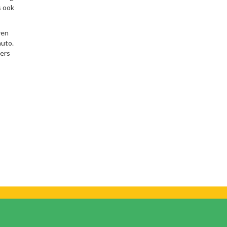
s ook
ren
auto.
ters