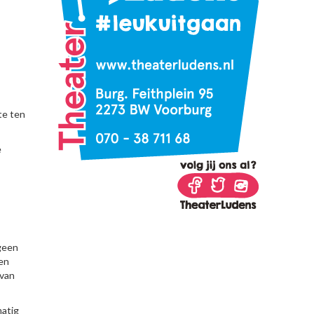
te ten
e
igeen
ven
 van
matig