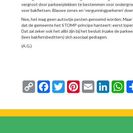
vergroot door parkeerplekken te bestemmen voor ondergron
voor bakfietsen. Blauwe zones en ‘vergunningparkeren’ doen
Nee, het mag geen autootje pesten genoemd worden. Maar dat 
dat de gemeente het STOMP-principe hanteert: eerst lopen, 
Dat zal zeker ook het alibi zijn bij het besluit inzake de park
(lees bakfietsbezitters) zich asociaal gedragen.
(A.G.)
Copy
Facebook
Twitter
Pinterest
Email
LinkedIn
Wha
Link